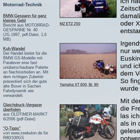
ich na
Motorrad-Technik
Zeitsc
damal
BMW-Gespann für ganz
kleines Geld
oder X
MZ ETZ 250
Bericht aus MOTORRAD-
entsta
GESPANNE Nr. 40
(JG.1997, pdf-Datei, 1,6
MB)
Irgen
Kuh-Wandel
nur we
Der Handel bietet für die
Euskir
BMW GS-Modelle mit
Paralever eine fast
und ic
unüberschaubare Palette
an Nachrüstteilen an. Mit
dem Ve
dem richtigen Zubehör
So fin
präsentiert sich der gute
Yamaha XT 600, Bj. 90
alte Boxer in Sachen
wurde 
Fahrdynamik wie
verwandelt.
Mit de
Gleichdruck-Vergaser
die Fr
überholen
aus OLDTIMER-MARKT
las ic
6/2006 (pdf-Datei)
als in
"Q-Tipps"
gelese
von www.zeebulon.de für
notwen
R80/100GS