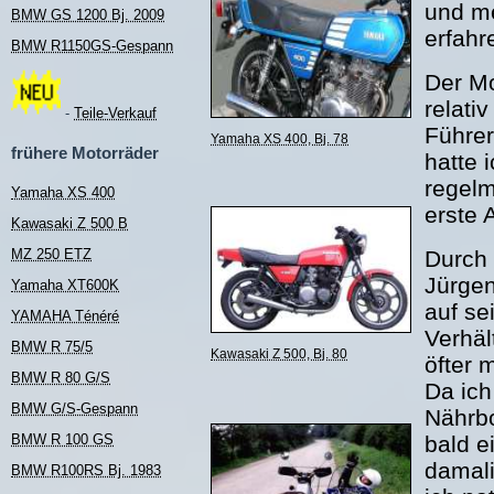
und me
BMW GS 1200 Bj. 2009
erfahr
BMW R1150GS-Gespann
Der Mo
relati
-
Teile-Verkauf
Führe
Yamaha XS 400, Bj. 78
frühere Motorräder
hatte 
regelm
Yamaha XS 400
erste 
Kawasaki Z 500 B
MZ 250 ETZ
Durch 
Jürgen
Yamaha XT600K
auf se
YAMAHA Ténéré
Verhäl
BMW R 75/5
Kawasaki Z 500, Bj. 80
öfter 
BMW R 80 G/S
Da ich
BMW G/S-Gespann
Nährbo
BMW R 100 GS
bald e
damal
BMW R100RS Bj. 1983