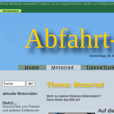
Diese Webseite verwendet Cookies, um ein angenehmeres Surfen zu ermögliche
Verstanden!
Abfahrt
Donnerstag, 06. A
Home
Motorrad
Tipps&Tric
Thema: Motorrad
aktuelle Motorräder
Mehr zu meinen früheren Motorrädern?
Dann klicke das Bild an!
Neulich ...
Geschichten von Pannen
Auf di
und anderen Erlebnissen