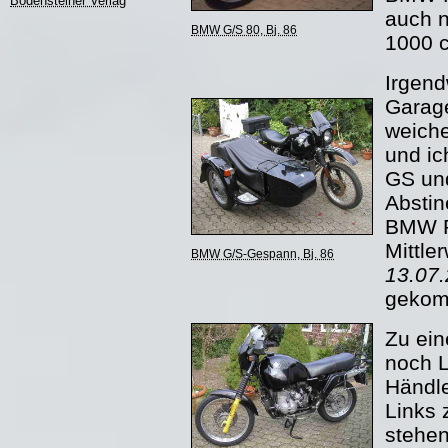
Bodensteiner Verlag
auch n
BMW G/S 80, Bj. 86
1000 c
Irgend
Garage
weiche
und ic
GS un
Abstin
BMW R
Mittle
BMW G/S-Gespann, Bj. 86
13.07.
gekom
Zu ein
noch L
Händle
Links 
stehen