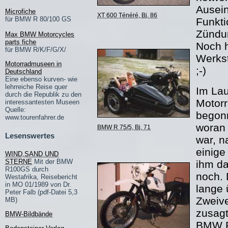
Ausein
Microfiche
XT 600 Ténéré, Bj. 86
für BMW R 80/100 GS
Funkti
Zündun
Max BMW Motorcycles
parts fiche
Noch h
für BMW R/K/F/G/X/
Werkst
Motorradmuseen in
;-)
Deutschland
Eine ebenso kurven- wie
lehrreiche Reise quer
Im Lau
durch die Republik zu den
Motor
interessantesten Museen
Quelle:
begon
www.tourenfahrer.de
woran 
BMW R 75/5, Bj. 71
Lesenswertes
war, n
einige
WIND,SAND UND
STERNE
Mit der BMW
ihm da
R100GS durch
noch. 
Westafrika, Reisebericht
in MO 01/1989 von Dr.
lange 
Peter Falb (pdf-Datei 5,3
Zweiv
MB)
zusagt
BMW-Bildbände
BMW R