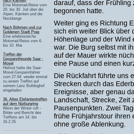
nach Kärnten
darauf, dass der Frühling
Eine Motorrad-Reise vom
begonnen hatte.
20. bis 30. Juli über die
Alpen, Kärnten und die
Nockberge
Weiter ging es Richtung 
Nach Böhmen und zur
sich ein weiter Blick über
Goldenen Stadt Prag
Eine erlebnisreiche
Höhenlage und der Wind e
Motorrad-Reise vom 6.
bis 10. Mai
war. Die Burg selbst mit
auf der Mauer wirkte nücht
Treffen der
Gespannfreunde Saar -
eine Pause und einen ku
Mosel
Helmut hatte die Saar-
Mosel-Gespannfahrer
Die Rückfahrt führte uns
zum 27.04. wieder einmal
zu einem Treffen auf
Strecken durch das Ederb
seinem Lanz Bulldoghof
Ereignisse, aber genau d
eingeladen
Landschaft, Strecke, Zei
36. Altes Elefantentreffen
auf dem Nürburgring
Pausenpunkten. Zwei Tage
Wenn der Winter ruft -
Bilder und Bericht des
frühe Frühjahrstour ihren 
Treffens am 14. bis
16.2.25
ohne große Ablenkung.