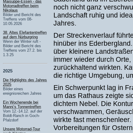
Maisuppe-Essen - das
noch nicht ganz verschwun
Motorradtreffen beim
Nikolaus
Landschaft ruhig und ideal
Bilder und Bericht des
Treffens vom 08-
Jahres.
10.05.2026
38. Altes Elefantentreffen
Der Streckenverlauf führt
auf dem Nürburgring
Wenn der Winter ruft -
hinüber ins Ederbergland.
Bilder und Bericht des
über kleinere Landstraße
Treffens vom 27.2. bis
1.3.25
immer wieder durch Orte, 
zurückhaltend wirkten. K
2025
die richtige Umgebung, u
Die Highlights des Jahres
2025
Ein Schwerpunkt lag in F
Bilder eines
ereignisreichen Jahres
um das Rathaus zeigte si
dichtem Nebel. Die Kont
Ein Wochenende bei
Manni’s Tonnentreffen
verschwammen, Geräusche
Vom 12.-14.12. auf der
Boldt-Ranch in Goch-
wirkte fast menschenleer.
Pfalzdorf
Vorbereitungen für Ostern
Unsere Motorrad-Tour