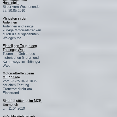
Hohlenfels
Bilder vom Wochenende
28.-30.05.2010
Pfingsten in den
Ardennen
Ardennen und einige
kurvige Motorradstrecken
durch die ausgedehnten
Waldgebirge...
Eisheiligen-Tour in den
Thüringer Wald
Touren im Gebiet des
historischen Grenz- und
Kammwegs im Thüringer
Wald
Motorradtreffen beim
MFP Stade
Vom 23.-25.04.2010 in
der alten Festung
Grauerort direkt am
Elbestrand.
Bikerfrühstück beim MCE
Emmerich
am 11.04.2010
2-Ventiler-Ruhrgebiet-