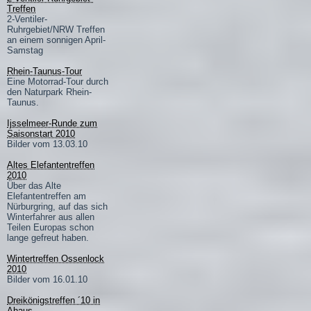
Treffen
2-Ventiler-
Ruhrgebiet/NRW Treffen
an einem sonnigen April-
Samstag
Rhein-Taunus-Tour
Eine Motorrad-Tour durch
den Naturpark Rhein-
Taunus.
Ijsselmeer-Runde zum
Saisonstart 2010
Bilder vom 13.03.10
Altes Elefantentreffen
2010
Über das Alte
Elefantentreffen am
Nürburgring, auf das sich
Winterfahrer aus allen
Teilen Europas schon
lange gefreut haben.
Wintertreffen Ossenlock
2010
Bilder vom 16.01.10
Dreikönigstreffen ´10 in
Ahaus