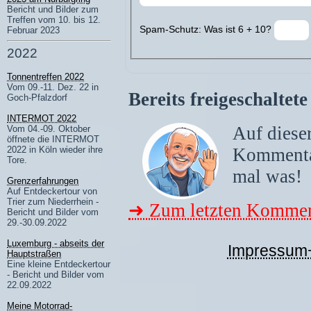
Bericht und Bilder zum
Treffen vom 10. bis 12.
Spam-Schutz: Was ist 6 + 10?
Februar 2023
2022
Tonnentreffen 2022
Vom 09.-11. Dez. 22 in
Bereits freigeschalte
Goch-Pfalzdorf
INTERMOT 2022
Auf dieser
Vom 04.-09. Oktober
öffnete die INTERMOT
Komment
2022 in Köln wieder ihre
Tore.
mal was!
Grenzerfahrungen
Auf Entdeckertour von
Trier zum Niederrhein -
➜ Zum letzten Kommen
Bericht und Bilder vom
29.-30.09.2022
Luxemburg - abseits der
Impressum
Hauptstraßen
Eine kleine Entdeckertour
- Bericht und Bilder vom
22.09.2022
Meine Motorrad-