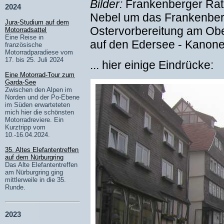
Bilder:
Frankenberger Rat
2024
Nebel um das Frankenber
Jura-Studium auf dem
Ostervorbereitung am Obe
Motorradsattel
Eine Reise in
auf den Edersee - Kanon
französische
Motorradparadiese vom
17. bis 25. Juli 2024
... hier einige Eindrücke:
Eine Motorrad-Tour zum
Garda-See
Zwischen den Alpen im
Norden und der Po-Ebene
im Süden erwarteteten
mich hier die schönsten
Motorradreviere. Ein
Kurztripp vom
10.-16.04.2024.
35. Altes Elefantentreffen
auf dem Nürburgring
Das Alte Elefantentreffen
am Nürburgring ging
mittlerweile in die 35.
Runde.
2023