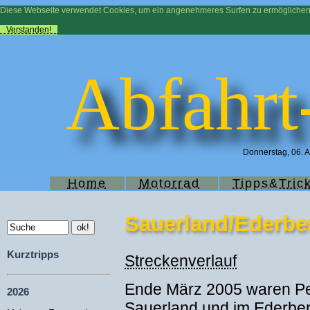
Diese Webseite verwendet Cookies, um ein angenehmeres Surfen zu ermögliche
Verstanden!
Abfahrt
Donnerstag, 06. A
Home
Motorrad
Tipps&Tric
Sauerland/Ederber
Kurztripps
Streckenverlauf
Ende März 2005 waren Pet
2026
Sauerland und im Ederber