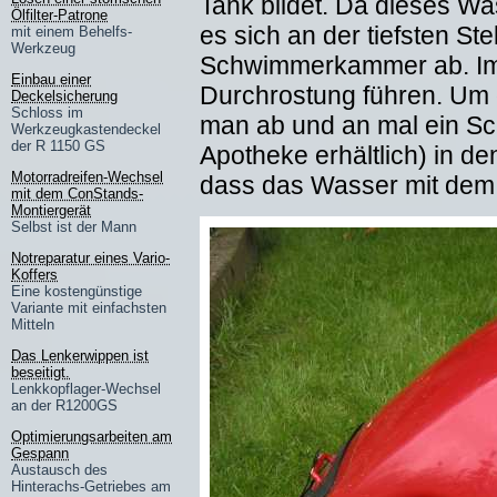
Tank bildet. Da dieses Was
Ölfilter-Patrone
es sich an der tiefsten St
mit einem Behelfs-
Werkzeug
Schwimmerkammer ab. Im 
Einbau einer
Durchrostung führen. Um
Deckelsicherung
Schloss im
man ab und an mal ein Sch
Werkzeugkastendeckel
der R 1150 GS
Apotheke erhältlich) in de
Motorradreifen-Wechsel
dass das Wasser mit dem S
mit dem ConStands-
Montiergerät
Selbst ist der Mann
Notreparatur eines Vario-
Koffers
Eine kostengünstige
Variante mit einfachsten
Mitteln
Das Lenkerwippen ist
beseitigt.
Lenkkopflager-Wechsel
an der R1200GS
Optimierungsarbeiten am
Gespann
Austausch des
Hinterachs-Getriebes am