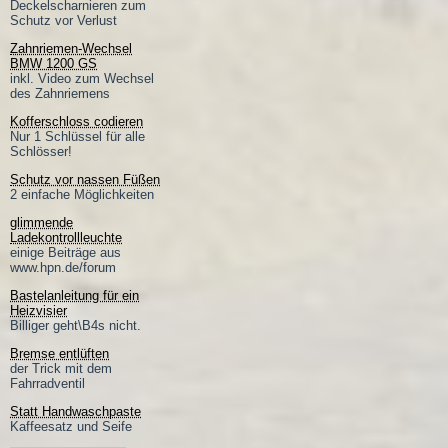
Deckelscharnieren zum
Schutz vor Verlust
Zahnriemen-Wechsel
BMW 1200 GS
inkl. Video zum Wechsel
des Zahnriemens
Kofferschloss codieren
Nur 1 Schlüssel für alle
Schlösser!
Schutz vor nassen Füßen
2 einfache Möglichkeiten
glimmende
Ladekontrollleuchte
einige Beiträge aus
www.hpn.de/forum
Bastelanleitung für ein
Heizvisier
Billiger geht\B4s nicht.
Bremse entlüften
der Trick mit dem
Fahrradventil
Statt Handwaschpaste
Kaffeesatz und Seife