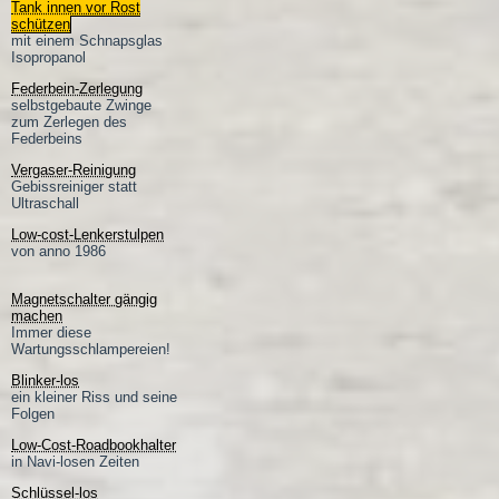
Tank innen vor Rost
schützen
mit einem Schnapsglas
Isopropanol
Federbein-Zerlegung
selbstgebaute Zwinge
zum Zerlegen des
Federbeins
Vergaser-Reinigung
Gebissreiniger statt
Ultraschall
Low-cost-Lenkerstulpen
von anno 1986
Magnetschalter gängig
machen
Immer diese
Wartungsschlampereien!
Blinker-los
ein kleiner Riss und seine
Folgen
Low-Cost-Roadbookhalter
in Navi-losen Zeiten
Schlüssel-los