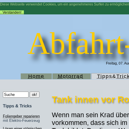
Diese Webseite verwendet Cookies, um ein angenehmeres Surfen zu ermögliche
Verstanden!
Abfahrt
Freitag, 07. A
Home
Motorrad
Tipps&Tric
Tank innen vor Ro
Tipps & Tricks
Wenn man sein Krad über 
Foliengeber reparieren
mit Elektro-Feuerzeug
vorkommen, dass sich im 
Lösen einer störrischen