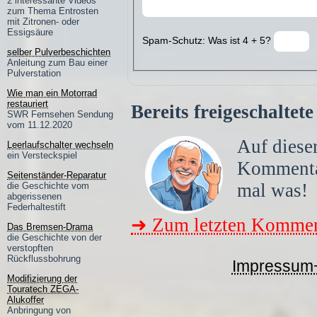
2 interessante Videos
zum Thema Entrosten
mit Zitronen- oder
Essigsäure
Spam-Schutz: Was ist 4 + 5?
selber Pulverbeschichten
Anleitung zum Bau einer
Pulverstation
Wie man ein Motorrad
restauriert
Bereits freigeschalte
SWR Fernsehen Sendung
vom 11.12.2020
Auf dieser
Leerlaufschalter wechseln
ein Versteckspiel
Komment
Seitenständer-Reparatur
mal was!
die Geschichte vom
abgerissenen
Federhaltestift
➜ Zum letzten Kommen
Das Bremsen-Drama
die Geschichte von der
verstopften
Rückflussbohrung
Impressum
Modifizierung der
Touratech ZEGA-
Alukoffer
Anbringung von