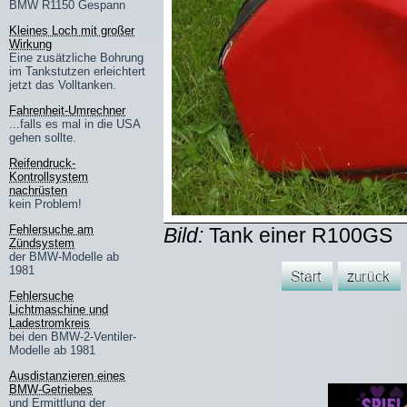
BMW R1150 Gespann
Kleines Loch mit großer
Wirkung
Eine zusätzliche Bohrung
im Tankstutzen erleichtert
jetzt das Volltanken.
Fahrenheit-Umrechner
...falls es mal in die USA
gehen sollte.
Reifendruck-
Kontrollsystem
nachrüsten
kein Problem!
Fehlersuche am
Bild:
Tank einer R100GS
Zündsystem
der BMW-Modelle ab
1981
Fehlersuche
Lichtmaschine und
Ladestromkreis
bei den BMW-2-Ventiler-
Modelle ab 1981
Ausdistanzieren eines
BMW-Getriebes
und Ermittlung der