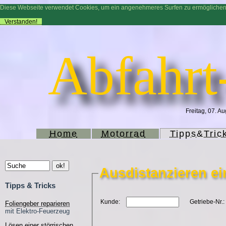
Diese Webseite verwendet Cookies, um ein angenehmeres Surfen zu ermögliche
Verstanden!
Abfahrt
Freitag, 07. A
Home
Motorrad
Tipps&Tric
Ausdistanzieren e
Tipps & Tricks
Kunde:
Getriebe-Nr.:
Foliengeber reparieren
mit Elektro-Feuerzeug
Lösen einer störrischen