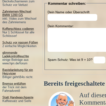
Deckelscharnieren zum
Kommentar schreiben:
Schutz vor Verlust
Zahnriemen-Wechsel
Dein Name oder Überschrift
BMW 1200 GS
inkl. Video zum Wechsel
des Zahnriemens
Dein Kommentar:
Kofferschloss codieren
Nur 1 Schlüssel für alle
Schlösser!
Schutz vor nassen Füßen
2 einfache Möglichkeiten
glimmende
Ladekontrollleuchte
Spam-Schutz: Was ist 9 + 10?
einige Beiträge aus
www.hpn.de/forum
Bastelanleitung für ein
Heizvisier
Billiger geht\B4s nicht.
Bereits freigeschalte
Bremse entlüften
der Trick mit dem
Fahrradventil
Auf dieser
Statt Handwaschpaste
Komment
Kaffeesatz und Seife