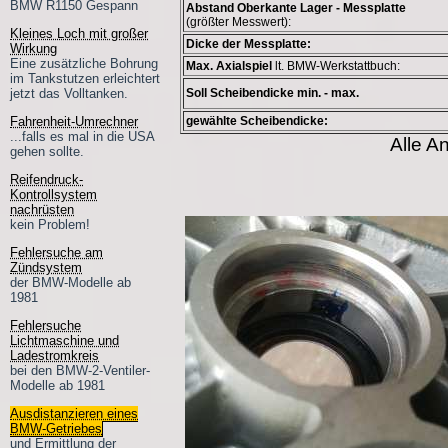
BMW R1150 Gespann
Abstand Oberkante Lager - Messplatte
(größter Messwert):
Kleines Loch mit großer
Dicke der Messplatte:
Wirkung
Eine zusätzliche Bohrung
Max. Axialspiel
lt. BMW-Werkstattbuch:
im Tankstutzen erleichtert
jetzt das Volltanken.
Soll Scheibendicke min. - max.
Fahrenheit-Umrechner
gewählte Scheibendicke:
...falls es mal in die USA
Alle A
gehen sollte.
Reifendruck-
Kontrollsystem
nachrüsten
kein Problem!
Fehlersuche am
Zündsystem
der BMW-Modelle ab
1981
Fehlersuche
Lichtmaschine und
Ladestromkreis
bei den BMW-2-Ventiler-
Modelle ab 1981
Ausdistanzieren eines
BMW-Getriebes
und Ermittlung der