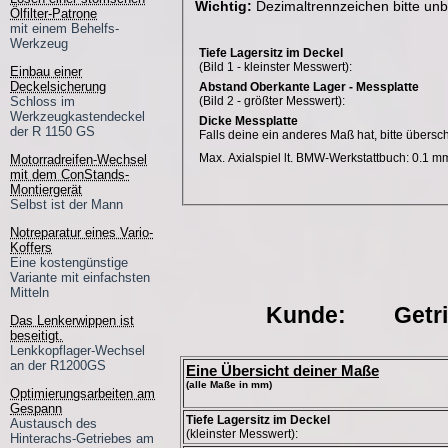
Wichtig:
Dezimaltrennzeichen bitte unb
Ölfilter-Patrone
mit einem Behelfs-
Werkzeug
Tiefe Lagersitz im Deckel
(Bild 1 - kleinster Messwert):
Einbau einer
Deckelsicherung
Abstand Oberkante Lager - Messplatte
Schloss im
(Bild 2 - größter Messwert):
Werkzeugkastendeckel
Dicke Messplatte
der R 1150 GS
Falls deine ein anderes Maß hat, bitte übersc
Max. Axialspiel lt. BMW-Werkstattbuch: 0.1 m
Motorradreifen-Wechsel
mit dem ConStands-
Montiergerät
Selbst ist der Mann
Notreparatur eines Vario-
Koffers
Eine kostengünstige
Variante mit einfachsten
Mitteln
Kunde:
Getri
Das Lenkerwippen ist
beseitigt.
Lenkkopflager-Wechsel
an der R1200GS
Eine Übersicht deiner Maße
(alle Maße in mm)
Optimierungsarbeiten am
Gespann
Tiefe Lagersitz im Deckel
Austausch des
(kleinster Messwert):
Hinterachs-Getriebes am