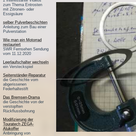
2 interessante Videos
zum Thema Entrosten
mit Zitronen- oder
Essigsäure
selber Pulverbeschichten
Anleitung zum Bau einer
Pulverstation
Wie man ein Motorrad
restauriert
SWR Fernsehen Sendung
vom 11.12.2020
Leerlaufschalter wechseln
ein Versteckspiel
Seitenständer-Reparatur
die Geschichte vom
abgerissenen
Federhaltestift
Das Bremsen-Drama
die Geschichte von der
verstopften
Rückflussbohrung
Modifizierung der
Touratech ZEGA-
Alukoffer
Anbringung von