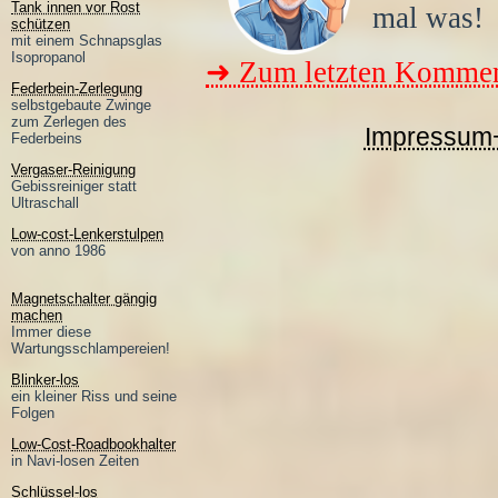
Tank innen vor Rost
mal was!
schützen
mit einem Schnapsglas
Isopropanol
➜ Zum letzten Kommen
Federbein-Zerlegung
selbstgebaute Zwinge
zum Zerlegen des
Impressum
Federbeins
Vergaser-Reinigung
Gebissreiniger statt
Ultraschall
Low-cost-Lenkerstulpen
von anno 1986
Magnetschalter gängig
machen
Immer diese
Wartungsschlampereien!
Blinker-los
ein kleiner Riss und seine
Folgen
Low-Cost-Roadbookhalter
in Navi-losen Zeiten
Schlüssel-los