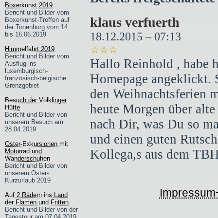
Boxerkunst 2019
Bericht und Bilder vom
klaus verfuerth
Boxerkunst-Treffen auf
der Tonenburg vom 14.
18.12.2015 – 07:13
bis 16.06.2019
⭐⭐⭐
Himmelfahrt 2019
Bericht und Bilder vom
Hallo Reinhold , habe h
Ausflug ins
luxemburgisch-
Homepage angeklickt. Si
französisch-belgische
Grenzgebiet
den Weihnachtsferien m
Besuch der Völklinger
heute Morgen über alte 
Hütte
Bericht und Bilder von
nach Dir, was Du so ma
unserem Besuch am
28.04.2019
und einen guten Rutsch
Oster-Exkursionen mit
Kollega,s aus dem TBH
Motorrad und
Wanderschuhen
Bericht und Bilder von
unserem Oster-
Kurzurlaub 2019
Impressum
Auf 2 Rädern ins Land
der Flamen und Fritten
Bericht und Bilder von der
Tagestour am 07.04.2019