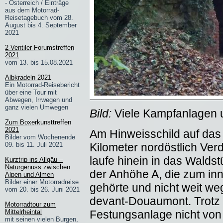
- Österreich / Einträge
aus dem Motorrad-
Reisetagebuch vom 28.
August bis 4. September
2021
2-Ventiler Forumstreffen
2021
vom 13. bis 15.08.2021
Albkradeln 2021
Ein Motorrad-Reisebericht
über eine Tour mit
Abwegen, Irrwegen und
ganz vielen Umwegen
Bild:
Viele Kampfanlagen 
Zum Boxerkunsttreffen
2021
Am Hinweisschild auf das 
Bilder vom Wochenende
09. bis 11. Juli 2021
Kilometer nordöstlich Ver
laufe hinein in das Walds
Kurztrip ins Allgäu –
Naturgenuss zwischen
der Anhöhe A, die zum in
Alpen und Almen
Bilder einer Motorradreise
gehörte und nicht weit we
vom 20. bis 26. Juni 2021
devant-Douaumont. Trotz 
Motorradtour zum
Mittelrheintal
Festungsanlage nicht von
mit seinen vielen Burgen,