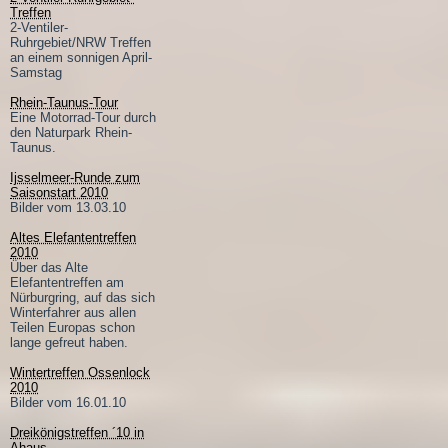
Treffen
2-Ventiler-
Ruhrgebiet/NRW Treffen
an einem sonnigen April-
Samstag
Rhein-Taunus-Tour
Eine Motorrad-Tour durch
den Naturpark Rhein-
Taunus.
Ijsselmeer-Runde zum
Saisonstart 2010
Bilder vom 13.03.10
Altes Elefantentreffen
2010
Über das Alte
Elefantentreffen am
Nürburgring, auf das sich
Winterfahrer aus allen
Teilen Europas schon
lange gefreut haben.
Wintertreffen Ossenlock
2010
Bilder vom 16.01.10
Dreikönigstreffen ´10 in
Ahaus