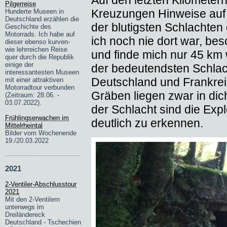
Pilgerreise
Kreuzungen Hinweise auf 
Hunderte Museen in
Deutschland erzählen die
der blutigsten Schlachten
Geschichte des
Motorrads. Ich habe auf
ich noch nie dort war, be
dieser ebenso kurven-
wie lehrreichen Reise
und finde mich nur 45 km 
quer durch die Republik
einige der
der bedeutendsten Schlac
interessantesten Museen
Deutschland und Frankrei
mit einer attraktiven
Motorradtour verbunden
Gräben liegen zwar in di
(Zeitraum: 28.06. -
03.07.2022).
der Schlacht sind die Ex
Frühlingserwachen im
deutlich zu erkennen.
Mittelrheintal
Bilder vom Wochenende
19./20.03.2022
2021
2-Ventiler-Abschlusstour
2021
Mit den 2-Ventilern
unterwegs im
Dreiländereck
Deutschland - Tschechien