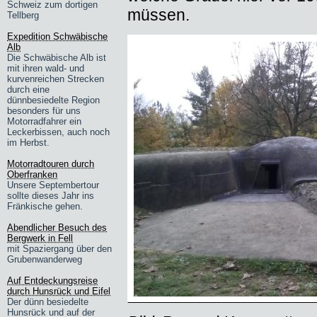
Schweiz zum dortigen
müssen.
Tellberg
Expedition Schwäbische
Alb
Die Schwäbische Alb ist
mit ihren wald- und
kurvenreichen Strecken
durch eine
dünnbesiedelte Region
besonders für uns
Motorradfahrer ein
Leckerbissen, auch noch
im Herbst.
Motorradtouren durch
Oberfranken
Unsere Septembertour
sollte dieses Jahr ins
Fränkische gehen.
Abendlicher Besuch des
Bergwerk in Fell
mit Spaziergang über den
Grubenwanderweg
Auf Entdeckungsreise
durch Hunsrück und Eifel
Der dünn besiedelte
Hunsrück und auf der