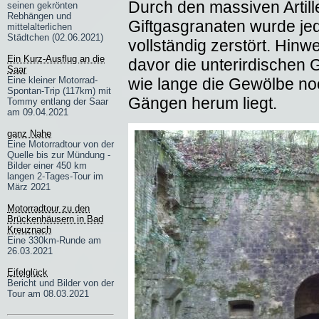
Durch den massiven Artil
seinen gekrönten
Rebhängen und
Giftgasgranaten wurde jed
mittelalterlichen
Städtchen (02.06.2021)
vollständig zerstört. Hinw
Ein Kurz-Ausflug an die
davor die unterirdischen 
Saar
Eine kleiner Motorrad-
wie lange die Gewölbe noc
Spontan-Trip (117km) mit
Gängen herum liegt.
Tommy entlang der Saar
am 09.04.2021
ganz Nahe
Eine Motorradtour von der
Quelle bis zur Mündung -
Bilder einer 450 km
langen 2-Tages-Tour im
März 2021
Motorradtour zu den
Brückenhäusern in Bad
Kreuznach
Eine 330km-Runde am
26.03.2021
Eifelglück
Bericht und Bilder von der
Tour am 08.03.2021