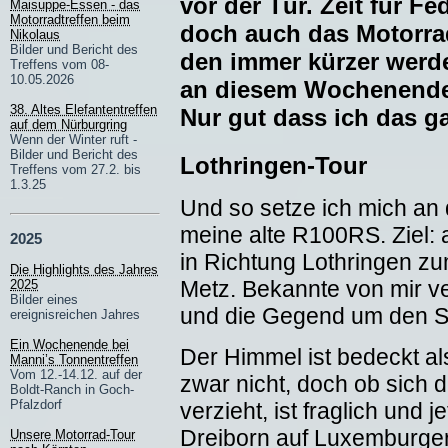
vor der Tür. Zeit für 
Maisuppe-Essen - das
Motorradtreffen beim
doch auch das Motorra
Nikolaus
Bilder und Bericht des
den immer kürzer werde
Treffens vom 08-
10.05.2026
an diesem Wochenende 
38. Altes Elefantentreffen
Nur gut dass ich das ga
auf dem Nürburgring
Wenn der Winter ruft -
Bilder und Bericht des
Lothringen-Tour
Treffens vom 27.2. bis
1.3.25
Und so setze ich mich an
meine alte R100RS. Ziel: 
2025
in Richtung Lothringen z
Die Highlights des Jahres
Metz. Bekannte von mir ve
2025
Bilder eines
und die Gegend um den Se
ereignisreichen Jahres
Ein Wochenende bei
Der Himmel ist bedeckt al
Manni’s Tonnentreffen
Vom 12.-14.12. auf der
zwar nicht, doch ob sich 
Boldt-Ranch in Goch-
Pfalzdorf
verzieht, ist fraglich und 
Dreiborn auf Luxemburger
Unsere Motorrad-Tour