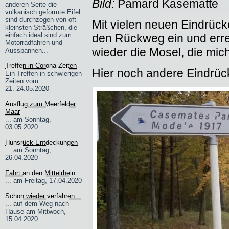
Bild:
Pamard Kasematte
anderen Seite die
vulkanisch geformte Eifel
sind durchzogen von oft
Mit vielen neuen Eindrüc
kleinsten Sträßchen, die
einfach ideal sind zum
den Rückweg ein und erre
Motorradfahren und
wieder die Mosel, die mic
Ausspannen...
Treffen in Corona-Zeiten
Hier noch andere Eindrüc
Ein Treffen in schwierigen
Zeiten vom
21.-24.05.2020
Ausflug zum Meerfelder
Maar
... am Sonntag,
03.05.2020
Hunsrück-Entdeckungen
... am Sonntag,
26.04.2020
Fahrt an den Mittelrhein
... am Freitag, 17.04.2020
Schon wieder verfahren...
... auf dem Weg nach
Hause am Mittwoch,
15.04.2020