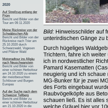
2020
Auf Streifzug entlang der
Prüm
Bericht und Bilder von der
Tour am 09.11.2020
Meine Rückreise von der
Bild:
Hinweisschilder auf 
Schwäbischen Alb
unterirdischen Gänge zu b
Bericht und Bilder von der
Rückreise nach Trier am
25.10.2020 durch
Durch hügeliges Waldgeb
Schwarzwald, Vogesen
und Pfälzer Wald
Trichtern, fahre ich weite
Motorradtour ins Allgäu
ich in nordwestlicher Rich
nach Neuschwanstein
Pamard Kasematten (Cas
Bericht und Bilder von
einer schönen Herbsttour
neugierig und ich schaue 
am 24.10.2020 zu einem
der meistbesuchten
MG-Bunker für je zwei MGs
Schlösser und Burgen
Europas
des Forts eingebaut wurde
Auf der Suche nach dem
Raubvögelköpfe aus Beto
Schweizer Tellberg
schauen ließ. Es ist alles
Bericht und Bilder zu
einer schönen Herbsttour
welche Gräuel hier vor 1
am 21.10.2020 in die