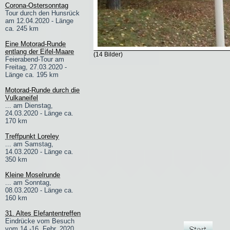
Corona-Ostersonntag
Tour durch den Hunsrück
am 12.04.2020 - Länge
ca. 245 km
Eine Motorad-Runde
entlang der Eifel-Maare
(14 Bilder)
Feierabend-Tour am
Freitag, 27.03.2020 -
Länge ca. 195 km
Motorad-Runde durch die
Vulkaneifel
... am Dienstag,
24.03.2020 - Länge ca.
170 km
Treffpunkt Loreley
... am Samstag,
14.03.2020 - Länge ca.
350 km
Kleine Moselrunde
... am Sonntag,
08.03.2020 - Länge ca.
160 km
31. Altes Elefantentreffen
Eindrücke vom Besuch
vom 14.-16. Febr. 2020