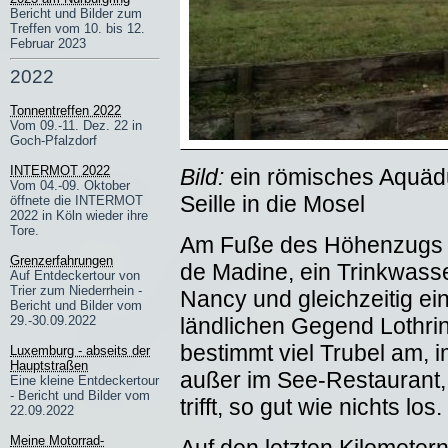
Bericht und Bilder zum
Treffen vom 10. bis 12.
Februar 2023
2022
Tonnentreffen 2022
Vom 09.-11. Dez. 22 in
Goch-Pfalzdorf
INTERMOT 2022
Bild:
ein römisches Aquäd
Vom 04.-09. Oktober
Seille in die Mosel
öffnete die INTERMOT
2022 in Köln wieder ihre
Tore.
Am Fuße des Höhenzugs C
Grenzerfahrungen
de Madine, ein Trinkwasse
Auf Entdeckertour von
Trier zum Niederrhein -
Nancy und gleichzeitig eine
Bericht und Bilder vom
ländlichen Gegend Lothri
29.-30.09.2022
bestimmt viel Trubel am, i
Luxemburg - abseits der
Hauptstraßen
außer im See-Restaurant
Eine kleine Entdeckertour
- Bericht und Bilder vom
trifft, so gut wie nichts los.
22.09.2022
Meine Motorrad-
Auf den letzten Kilometer