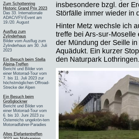
insbesondere bzgl. der Er
Zum Schottenring
Historic Grand Prix 2023
Störfälle immer wieder in 
Das 33. Internationale
ADAC/VFV-Event am
19./20. August
Hinter Metz wechsle ich a
Ausflug zum
treffe bei Ars-sur-Mosell
Zylinderhaus
der Mündung der Seille in
Bilder vom Ausflug zum
Zylinderhaus am 30. Juli
Aquädukt. Ein kurzer Stopp
2023
den Naturpark Lothringen
Ein Besuch beim Stella
Alpina-Treffen
Bericht und Bilder von
einer Motorrad-Tour vom
7. bis 11. Juli 2023 zur
höchstmöglichen Offroad-
Strecke der Alpen
Ein Besuch beim
Großglockner
Bericht und Bilder von
einer Motorrad-Tour vom
6. bis 10. Juni 2023 zu
Österreichs ungekrön-tem
Motorradfahrer-Paradies
Altes Elefantentreffen
2023 am Nürburgring