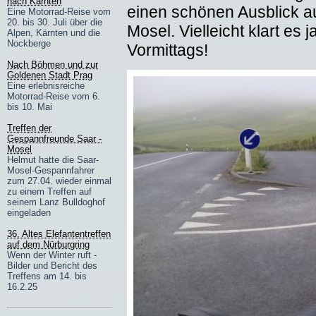
nach Kärnten
einen schönen Ausblick au
Eine Motorrad-Reise vom
20. bis 30. Juli über die
Mosel. Vielleicht klart es
Alpen, Kärnten und die
Nockberge
Vormittags!
Nach Böhmen und zur
Goldenen Stadt Prag
Eine erlebnisreiche
Motorrad-Reise vom 6.
bis 10. Mai
Treffen der
Gespannfreunde Saar -
Mosel
Helmut hatte die Saar-
Mosel-Gespannfahrer
zum 27.04. wieder einmal
zu einem Treffen auf
seinem Lanz Bulldoghof
eingeladen
36. Altes Elefantentreffen
auf dem Nürburgring
Wenn der Winter ruft -
Bilder und Bericht des
Treffens am 14. bis
16.2.25