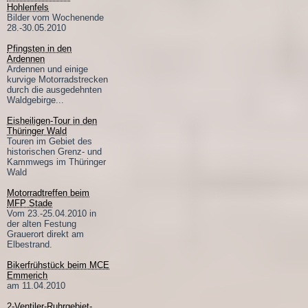
Hohlenfels
Bilder vom Wochenende
28.-30.05.2010
Pfingsten in den
Ardennen
Ardennen und einige
kurvige Motorradstrecken
durch die ausgedehnten
Waldgebirge...
Eisheiligen-Tour in den
Thüringer Wald
Touren im Gebiet des
historischen Grenz- und
Kammwegs im Thüringer
Wald
Motorradtreffen beim
MFP Stade
Vom 23.-25.04.2010 in
der alten Festung
Grauerort direkt am
Elbestrand.
Bikerfrühstück beim MCE
Emmerich
am 11.04.2010
2-Ventiler-Ruhrgebiet-