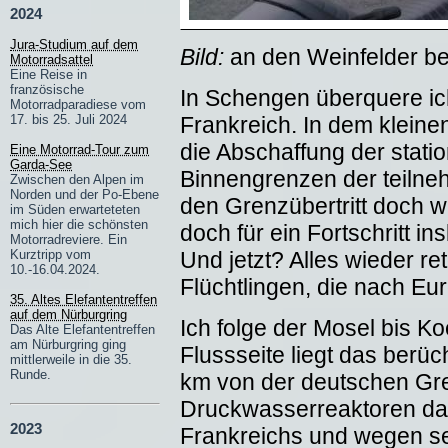
2024
Jura-Studium auf dem
Bild:
an den Weinfelder be
Motorradsattel
Eine Reise in
französische
In Schengen überquere ic
Motorradparadiese vom
Frankreich. In dem kleine
17. bis 25. Juli 2024
die Abschaffung der stati
Eine Motorrad-Tour zum
Garda-See
Binnengrenzen der teilne
Zwischen den Alpen im
Norden und der Po-Ebene
den Grenzübertritt doch w
im Süden erwarteteten
mich hier die schönsten
doch für ein Fortschritt 
Motorradreviere. Ein
Und jetzt? Alles wieder r
Kurztripp vom
10.-16.04.2024.
Flüchtlingen, die nach E
35. Altes Elefantentreffen
auf dem Nürburgring
Ich folge der Mosel bis K
Das Alte Elefantentreffen
am Nürburgring ging
Flussseite liegt das berü
mittlerweile in die 35.
Runde.
km von der deutschen Gren
Druckwasserreaktoren das 
2023
Frankreichs und wegen se