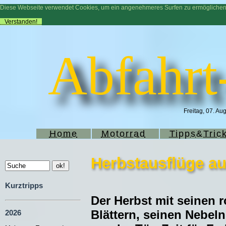
Diese Webseite verwendet Cookies, um ein angenehmeres Surfen zu ermögliche
Verstanden!
Abfahrt
Freitag, 07. Au
Home
Motorrad
Tipps&Tric
Herbstausflüge au
Kurztripps
Der Herbst mit seinen r
Blättern, seinen Nebel
2026