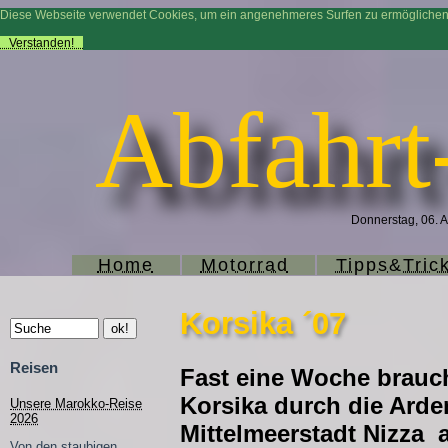
Diese Webseite verwendet Cookies, um ein angenehmeres Surfen zu ermögliche
Verstanden!
Abfahrt
Donnerstag, 06. A
Home
Motorrad
Tipps&Tric
Korsika ´07
Reisen
Fast eine Woche brauch
Korsika durch die Arde
Unsere Marokko-Reise
2026
Mittelmeerstadt Nizza 
Von den staubigen,