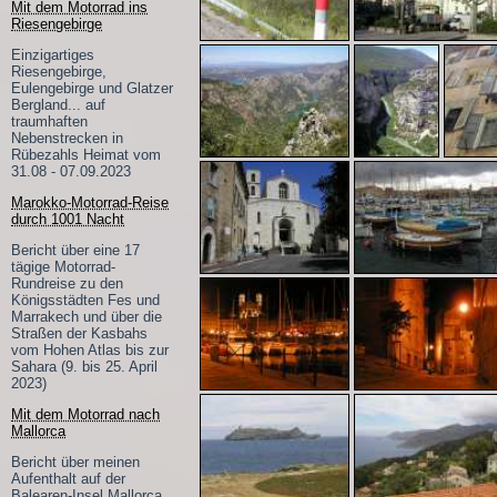
Mit dem Motorrad ins
Riesengebirge
Einzigartiges
Riesengebirge,
Eulengebirge und Glatzer
Bergland... auf
traumhaften
Nebenstrecken in
Rübezahls Heimat vom
31.08 - 07.09.2023
Marokko-Motorrad-Reise
durch 1001 Nacht
Bericht über eine 17
tägige Motorrad-
Rundreise zu den
Königsstädten Fes und
Marrakech und über die
Straßen der Kasbahs
vom Hohen Atlas bis zur
Sahara (9. bis 25. April
2023)
Mit dem Motorrad nach
Mallorca
Bericht über meinen
Aufenthalt auf der
Balearen-Insel Mallorca