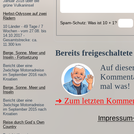
Januar 2018 über die
grüne Vulkaninsel
Herbst-Odyssee auf zwei
Rädern
Spam-Schutz: Was ist 10 + 1?
10 Länder - 49 Tage / 7
Wochen - vom 27.08. bis
14.10.2017 -
Gesamtstrecke: ca.
11.300 km
Bereits freigeschalte
Berge, Sonne, Meer und
Inseln - Fortsetzung
Auf dieser
Bericht über eine
2wöchige Motorradreise
im September 2016 nach
Komment
Kroatien
mal was!
Berge, Sonne, Meer und
Inseln
➜ Zum letzten Kommen
Bericht über eine
3wöchige Motorradreise
im September 2015 nach
Kroatien
Impressum
Reise durch God´s Own
Country