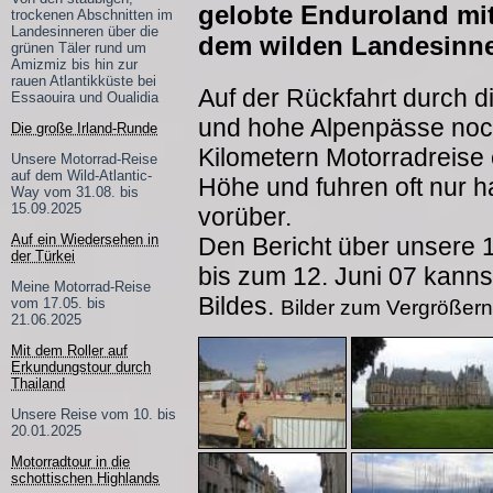
gelobte Enduroland mi
trockenen Abschnitten im
Landesinneren über die
dem wilden Landesinne
grünen Täler rund um
Amizmiz bis hin zur
rauen Atlantikküste bei
Auf der Rückfahrt durch 
Essaouira und Oualidia
und hohe Alpenpässe noch
Die große Irland-Runde
Kilometern Motorradreise
Unsere Motorrad-Reise
auf dem Wild-Atlantic-
Höhe und fuhren oft nur h
Way vom 31.08. bis
15.09.2025
vorüber.
Auf ein Wiedersehen in
Den Bericht über unsere 
der Türkei
bis zum 12. Juni 07 kanns
Meine Motorrad-Reise
Bildes.
vom 17.05. bis
Bilder zum Vergrößern 
21.06.2025
Mit dem Roller auf
Erkundungstour durch
Thailand
Unsere Reise vom 10. bis
20.01.2025
Motorradtour in die
schottischen Highlands