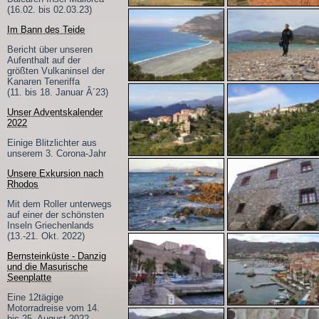
(16.02. bis 02.03.23)
Im Bann des Teide
Bericht über unseren
Aufenthalt auf der
größten Vulkaninsel der
Kanaren Teneriffa
(11. bis 18. Januar Â´23)
Unser Adventskalender
2022
Einige Blitzlichter aus
unserem 3. Corona-Jahr
Unsere Exkursion nach
Rhodos
Mit dem Roller unterwegs
auf einer der schönsten
Inseln Griechenlands
(13.-21. Okt. 2022)
Bernsteinküste - Danzig
und die Masurische
Seenplatte
Eine 12tägige
Motorradreise vom 14.
bis 25. August 2022