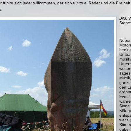
er fühlte sich jeder willkommen, der sich für zwei Räder und die Freiheit
e.
Bild:
W
Stone
Neben
Motor
beein
Umbau
musik
Unter
weiter
Tages.
Musik,
ganze
den L
dröhn
Event
wahren
Sinne
Klänge
entsp
war fü
Stimm
dabei,