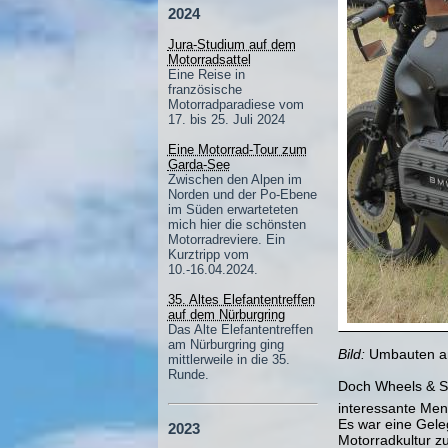
2024
Jura-Studium auf dem
Motorradsattel
Eine Reise in
französische
Motorradparadiese vom
17. bis 25. Juli 2024
Eine Motorrad-Tour zum
Garda-See
Zwischen den Alpen im
Norden und der Po-Ebene
im Süden erwarteteten
mich hier die schönsten
Motorradreviere. Ein
Kurztripp vom
10.-16.04.2024.
35. Altes Elefantentreffen
auf dem Nürburgring
Das Alte Elefantentreffen
am Nürburgring ging
Bild:
Umbauten an
mittlerweile in die 35.
Runde.
Doch Wheels & St
interessante Mens
Es war eine Gele
2023
Motorradkultur zu