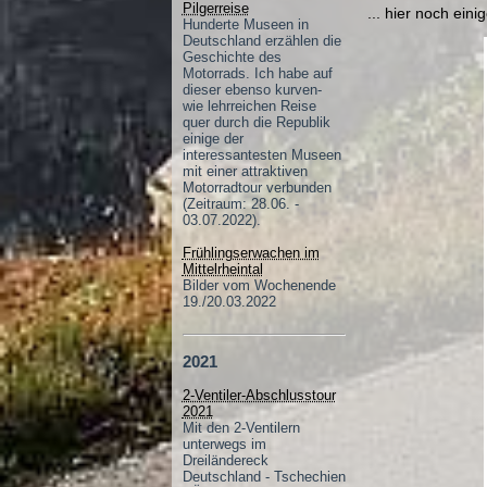
Pilgerreise
... hier noch ei
Hunderte Museen in
Deutschland erzählen die
Geschichte des
Motorrads. Ich habe auf
dieser ebenso kurven-
wie lehrreichen Reise
quer durch die Republik
einige der
interessantesten Museen
mit einer attraktiven
Motorradtour verbunden
(Zeitraum: 28.06. -
03.07.2022).
Frühlingserwachen im
Mittelrheintal
Bilder vom Wochenende
19./20.03.2022
2021
2-Ventiler-Abschlusstour
2021
Mit den 2-Ventilern
unterwegs im
Dreiländereck
Deutschland - Tschechien