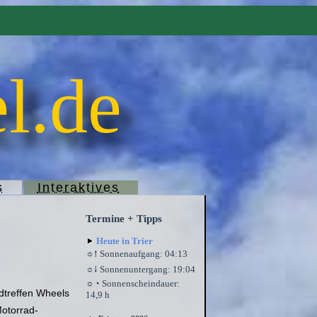
l.de
s
Interaktives
Termine + Tipps
Heute in Trier
☼⭫ Sonnenaufgang: 04:13
☼⭭ Sonnenuntergang: 19:04
☼◔ Sonnenscheindauer:
treffen Wheels
14,9 h
otorrad-