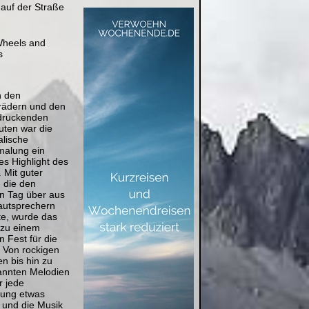
 auf der Straße
heels and
s
 den
rädern und den
druckenden
ten war die
alische
malung ein
es Highlight des
 Mit guter
 die den
n Tag über aus
autsprechern
te, wurde das
 zu einem
 Fest für die
. Von rockigen
n bis hin zu
annten Melodien
r jede
ung etwas
 und die Musik