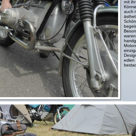
mit ih
Könne
auch m
ästhe
Schön
begeis
Besond
waren
handge
Motorr
einzig
Desig
edlen 
besta