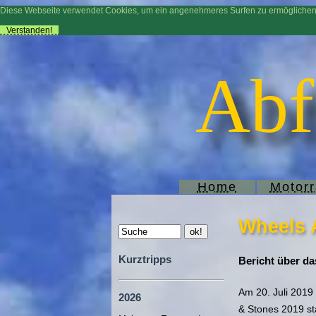
Diese Webseite verwendet Cookies, um ein angenehmeres Surfen zu ermögliche
Verstanden!
Abf
Home
Motor
Wheels 
Kurztripps
Bericht über da
Am 20. Juli 2019
2026
& Stones 2019 s