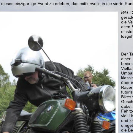
dieses einzigartige Event zu erleben, das mittlerweile in die vierte Run
Bild:
D
gerad
die Ve
alten
einste
losge
Der T
einer
beein
Vielfa
Umbau
klass
über i
Racer 
futuri
Bikes 
Gesch
dabei.
Fahrz
viel L
und k
umgeb
die Be