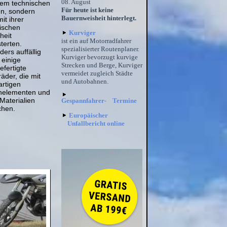
08. August
rem technischen
Für heute ist keine
n, sondern
Bauernweisheit hinterlegt.
it ihrer
tischen
Kurviger
heit
ist ein auf Motorradfahrer
terten.
spezialisierter Routenplaner.
ers auffällig
Kurviger bevorzugt kurvige
 einige
Strecken und Berge, Kurviger
fertigte
vermeidet zugleich Städte
äder, die mit
und Autobahnen.
artigen
nelementen und
Materialien
Gespannfahrer- Termine
chen.
Europäischer
Unfallbericht online