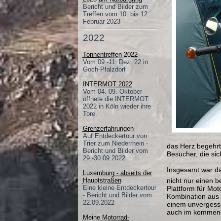
Bericht und Bilder zum
Treffen vom 10. bis 12.
Februar 2023
2022
Tonnentreffen 2022
Vom 09.-11. Dez. 22 in
Goch-Pfalzdorf
INTERMOT 2022
Vom 04.-09. Oktober
öffnete die INTERMOT
2022 in Köln wieder ihre
Tore.
Grenzerfahrungen
Auf Entdeckertour von
Trier zum Niederrhein -
das Herz begehrt.
Bericht und Bilder vom
Besucher, die sic
29.-30.09.2022
Insgesamt war das
Luxemburg - abseits der
nicht nur einen 
Hauptstraßen
Eine kleine Entdeckertour
Plattform für Mo
- Bericht und Bilder vom
Kombination aus 
22.09.2022
einem unvergessli
auch im kommenden
Meine Motorrad-