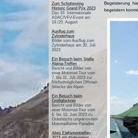
Begeisterung  hi
Zum Schottenring
Historic Grand Prix 2023
begeistern konnt
Das 33. Internationale
ADAC/VFV-Event am
19./20. August
Ausflug zum
Zylinderhaus
Bilder vom Ausflug zum
Zylinderhaus am 30. Juli
2023
Ein Besuch beim Stella
Alpina-Treffen
Bericht und Bilder von
einer Motorrad-Tour vom
7. bis 11. Juli 2023 zur
höchstmöglichen Offroad-
Strecke der Alpen
Ein Besuch beim
Großglockner
Bericht und Bilder von
einer Motorrad-Tour vom
6. bis 10. Juni 2023 zu
Österreichs ungekrön-tem
Motorradfahrer-Paradies
Altes Elefantentreffen
2023 am Nürburgring