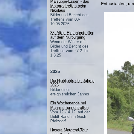
Maisuppe-Essen - das
Enthusiasten, um 
Motorradtreffen beim
Nikolaus
Bilder und Bericht des
Treffens vom 08-
10.05.2026
38. Altes Elefantentreffen
auf dem Nürburgring
Wenn der Winter ruft -
Bilder und Bericht des
Treffens vom 27.2. bis
1.3.25
2025
Die Highlights des Jahres
2025
Bilder eines
ereignisreichen Jahres
Ein Wochenende bei
Manni’s Tonnentreffen
Vom 12.-14.12. auf der
Boldt-Ranch in Goch-
Pfalzdorf
Unsere Motorrad-Tour