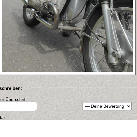
chreiben:
r Überschrift
ar: