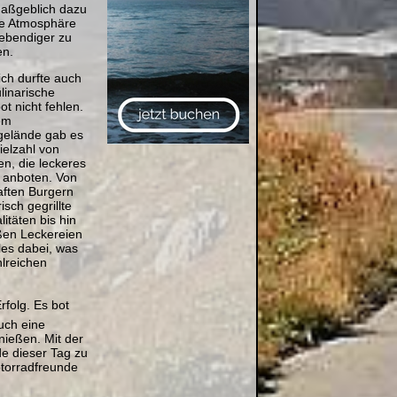
maßgeblich dazu
die Atmosphäre
lebendiger zu
n.
ich durfte auch
linarische
t nicht fehlen.
em
gelände gab es
ielzahl von
n, die leckeres
 anboten. Von
aften Burgern
risch gegrillte
litäten bis hin
ßen Leckereien
les dabei, was
hlreichen
rfolg. Es bot
uch eine
nießen. Mit der
e dieser Tag zu
otorradfreunde