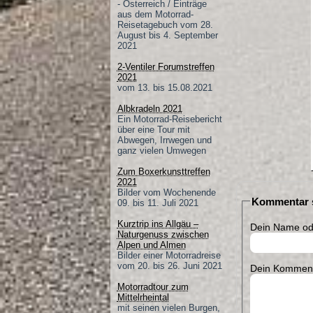
- Österreich / Einträge
aus dem Motorrad-
Reisetagebuch vom 28.
August bis 4. September
2021
2-Ventiler Forumstreffen
2021
vom 13. bis 15.08.2021
Albkradeln 2021
Ein Motorrad-Reisebericht
über eine Tour mit
Abwegen, Irrwegen und
ganz vielen Umwegen
Zum Boxerkunsttreffen
2021
Bilder vom Wochenende
Kommentar s
09. bis 11. Juli 2021
Kurztrip ins Allgäu –
Dein Name ode
Naturgenuss zwischen
Alpen und Almen
Bilder einer Motorradreise
vom 20. bis 26. Juni 2021
Dein Komment
Motorradtour zum
Mittelrheintal
mit seinen vielen Burgen,