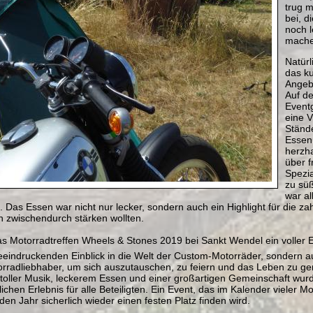
trug 
bei, 
noch 
mache
Natürl
das ku
Angebo
Auf d
Event
eine V
Stände
Essen
herzh
über f
Spezia
zu sü
war al
 Das Essen war nicht nur lecker, sondern auch ein Highlight für die za
h zwischendurch stärken wollten.
 Motorradtreffen Wheels & Stones 2019 bei Sankt Wendel ein voller E
beeindruckenden Einblick in die Welt der Custom-Motorräder, sondern a
torradliebhaber, um sich auszutauschen, zu feiern und das Leben zu ge
toller Musik, leckerem Essen und einer großartigen Gemeinschaft wurd
chen Erlebnis für alle Beteiligten. Ein Event, das im Kalender vieler M
 Jahr sicherlich wieder einen festen Platz finden wird.