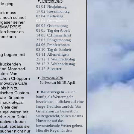
Feiertage 2026
de ging.
01.01. Neujahrstag
17.02. Rosenmontag
irk muss
03.04. Karfreitag
e noch schnell
05.04. Ostersonntag
rgaser seiner
06.04. Ostermontag
 BMW R75/5
01.05. Tag der Arbeit
llen bevor es
14.05. C.Himmelfahrt
hen kann.
25.05. Pfingstmontag
04.06. Fronleichnam
03.10. Tag dt. Einheit
01.11. Allerheiligen
ag begann mit
25.12. 1. Weihnachtstag
26.12. 2. Weihnachtstag
druckenden
31.12. Silvester
lt an Motorrad-
ten. Von
Ramadan 2026
ischen Choppern
16. Februar bis 18. April
nnovative Café
bis hin zu
Bauernregeln
– auch
stischen Custom-
häufig als Wetterregeln
war für jeden
bezeichnet – blicken auf eine
mack etwas
lange Tradition zurück. Von
 Viele der
Generation zu Generation
euge waren mit
weitergereicht, sollen sie uns
iebe zum Detail
Hinweise auf das
reativen Ideen
bevorstehende Wetter geben.
aut, sodass sie
Hier die Regel für den
sucher nicht nur