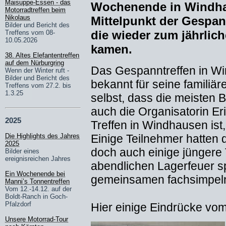
Maisuppe-Essen - das
Wochenende in Windhaus
Motorradtreffen beim
Nikolaus
Mittelpunkt der Gespa
Bilder und Bericht des
die wieder zum jährlich
Treffens vom 08-
10.05.2026
kamen.
38. Altes Elefantentreffen
auf dem Nürburgring
Das Gespanntreffen in Wi
Wenn der Winter ruft -
Bilder und Bericht des
bekannt für seine familiä
Treffens vom 27.2. bis
1.3.25
selbst, dass die meisten 
auch die Organisatorin E
2025
Treffen in Windhausen ist,
Einige Teilnehmer hatten d
Die Highlights des Jahres
2025
doch auch einige jüngere
Bilder eines
ereignisreichen Jahres
abendlichen Lagerfeuer sp
Ein Wochenende bei
gemeinsamen fachsimpeln 
Manni’s Tonnentreffen
Vom 12.-14.12. auf der
Boldt-Ranch in Goch-
Pfalzdorf
Hier einige Eindrücke vom
Unsere Motorrad-Tour