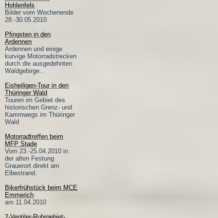
Hohlenfels
Bilder vom Wochenende
28.-30.05.2010
Pfingsten in den
Ardennen
Ardennen und einige
kurvige Motorradstrecken
durch die ausgedehnten
Waldgebirge...
Eisheiligen-Tour in den
Thüringer Wald
Touren im Gebiet des
historischen Grenz- und
Kammwegs im Thüringer
Wald
Motorradtreffen beim
MFP Stade
Vom 23.-25.04.2010 in
der alten Festung
Grauerort direkt am
Elbestrand.
Bikerfrühstück beim MCE
Emmerich
am 11.04.2010
2-Ventiler-Ruhrgebiet-