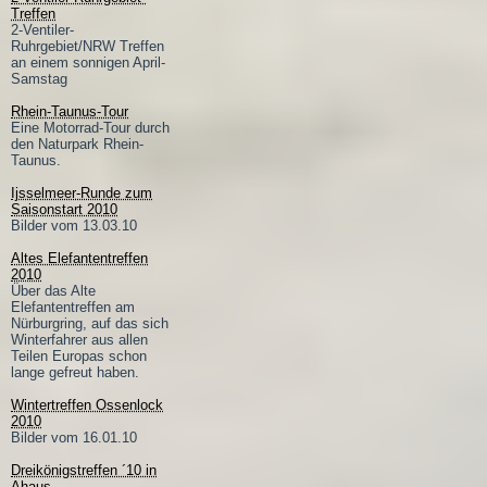
Treffen
2-Ventiler-
Ruhrgebiet/NRW Treffen
an einem sonnigen April-
Samstag
Rhein-Taunus-Tour
Eine Motorrad-Tour durch
den Naturpark Rhein-
Taunus.
Ijsselmeer-Runde zum
Saisonstart 2010
Bilder vom 13.03.10
Altes Elefantentreffen
2010
Über das Alte
Elefantentreffen am
Nürburgring, auf das sich
Winterfahrer aus allen
Teilen Europas schon
lange gefreut haben.
Wintertreffen Ossenlock
2010
Bilder vom 16.01.10
Dreikönigstreffen ´10 in
Ahaus