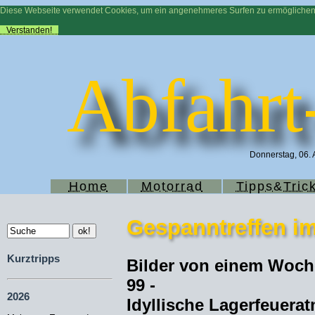
Diese Webseite verwendet Cookies, um ein angenehmeres Surfen zu ermögliche
Verstanden!
Abfahrt
Donnerstag, 06. 
Home
Motorrad
Tipps&Tric
Gespanntreffen im
Kurztripps
Bilder von einem Woch
99 -
2026
Idyllische Lagerfeuera