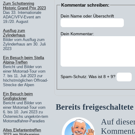
Zum Schottenring
Kommentar schreiben:
Historic Grand Prix 2023
Das 33. Internationale
Dein Name oder Überschrift
ADAC/VFV-Event am
19./20. August
Ausflug zum
Dein Kommentar:
Zylinderhaus
Bilder vom Ausflug zum
Zylinderhaus am 30. Juli
2023
Ein Besuch beim Stella
Alpina-Treffen
Bericht und Bilder von
einer Motorrad-Tour vom
7. bis 11. Juli 2023 zur
Spam-Schutz: Was ist 8 + 9?
höchstmöglichen Offroad-
Strecke der Alpen
Ein Besuch beim
Großglockner
Bericht und Bilder von
Bereits freigeschalte
einer Motorrad-Tour vom
6. bis 10. Juni 2023 zu
Österreichs ungekrön-tem
Auf dieser
Motorradfahrer-Paradies
Komment
Altes Elefantentreffen
2023 am Nürburgring