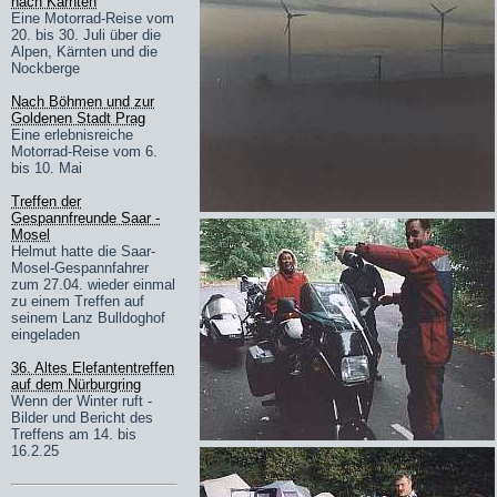
nach Kärnten
Eine Motorrad-Reise vom
20. bis 30. Juli über die
Alpen, Kärnten und die
Nockberge
Nach Böhmen und zur
Goldenen Stadt Prag
Eine erlebnisreiche
Motorrad-Reise vom 6.
bis 10. Mai
Treffen der
Gespannfreunde Saar -
Mosel
Helmut hatte die Saar-
Mosel-Gespannfahrer
zum 27.04. wieder einmal
zu einem Treffen auf
seinem Lanz Bulldoghof
eingeladen
36. Altes Elefantentreffen
auf dem Nürburgring
Wenn der Winter ruft -
Bilder und Bericht des
Treffens am 14. bis
16.2.25