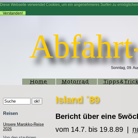
Diese Webseite verwendet Cookies, um ein angenehmeres Surfen zu ermögliche
Verstanden!
Abfahrt
Sonntag, 09. Au
Home
Motorrad
Tipps&Tric
Island ´89
Reisen
Bericht über eine 5wöc
Unsere Marokko-Reise
vom 14.7. bis 19.8.89 |
n
2026
Von den staubigen,