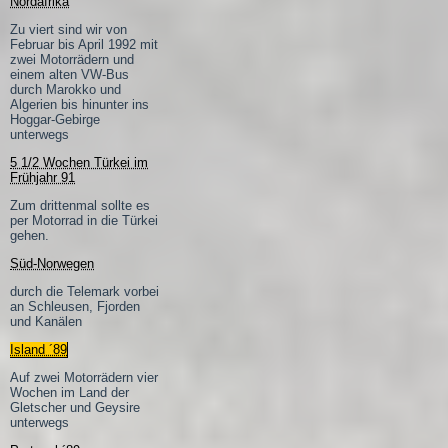
Nordafrika
Zu viert sind wir von
Februar bis April 1992 mit
zwei Motorrädern und
einem alten VW-Bus
durch Marokko und
Algerien bis hinunter ins
Hoggar-Gebirge
unterwegs
5 1/2 Wochen Türkei im
Frühjahr 91
Zum drittenmal sollte es
per Motorrad in die Türkei
gehen.
Süd-Norwegen
durch die Telemark vorbei
an Schleusen, Fjorden
und Kanälen
Island ´89
Auf zwei Motorrädern vier
Wochen im Land der
Gletscher und Geysire
unterwegs