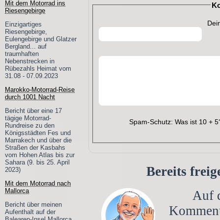
Mit dem Motorrad ins
Ko
Riesengebirge
Dei
Einzigartiges
Riesengebirge,
Eulengebirge und Glatzer
Bergland... auf
traumhaften
Nebenstrecken in
Rübezahls Heimat vom
31.08 - 07.09.2023
Marokko-Motorrad-Reise
durch 1001 Nacht
Bericht über eine 17
tägige Motorrad-
Spam-Schutz: Was ist 10 + 
Rundreise zu den
Königsstädten Fes und
Marrakech und über die
Straßen der Kasbahs
vom Hohen Atlas bis zur
Sahara (9. bis 25. April
Bereits frei
2023)
Mit dem Motorrad nach
Mallorca
Auf d
Bericht über meinen
Kommen
Aufenthalt auf der
Balearen-Insel Mallorca