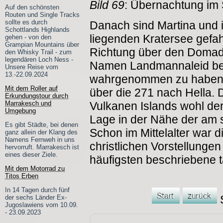
Bild 69
: Übernachtung im 
Auf den schönsten
Routen und Single Tracks
sollte es durch
Danach sind Martina und 
Schottlands Highlands
liegenden Kratersee gefah
gehen - von den
Grampian Mountains über
Richtung über den Domada
den Whisky Trail - zum
legendären Loch Ness -
Namen Landmannaleid beka
Unsere Reise vom
13.-22.09.2024
wahrgenommen zu haben, 
Mit dem Roller auf
über die 271 nach Hella. D
Erkundungstour durch
Marrakesch und
Vulkanen Islands wohl der 
Umgebung
Lage in der Nähe der am s
Es gibt Städte, bei denen
Schon im Mittelalter war 
ganz allein der Klang des
Namens Fernweh in uns
christlichen Vorstellunge
hervorruft. Marrakesch ist
eines dieser Ziele.
häufigsten beschriebene t
Mit dem Motorrad zu
Titos Erben
In 14 Tagen durch fünf
S
der sechs Länder Ex-
Jugoslawiens vom 10.09.
- 23.09.2023