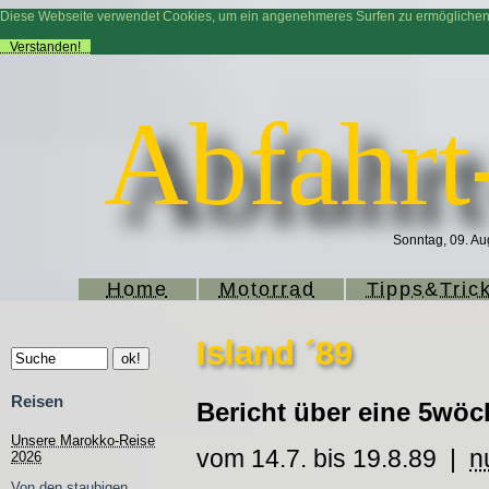
Diese Webseite verwendet Cookies, um ein angenehmeres Surfen zu ermögliche
Verstanden!
Abfahrt
Sonntag, 09. Au
Home
Motorrad
Tipps&Tric
Island ´89
Reisen
Bericht über eine 5wöc
Unsere Marokko-Reise
vom 14.7. bis 19.8.89 |
n
2026
Von den staubigen,