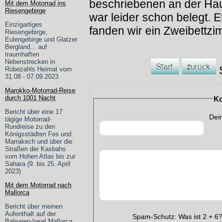
beschriebenen an der Ha
Mit dem Motorrad ins
Riesengebirge
war leider schon belegt. 
Einzigartiges
fanden wir ein Zweibettzi
Riesengebirge,
Eulengebirge und Glatzer
Bergland... auf
traumhaften
Nebenstrecken in
S
Rübezahls Heimat vom
31.08 - 07.09.2023
Marokko-Motorrad-Reise
durch 1001 Nacht
Ko
Bericht über eine 17
Dei
tägige Motorrad-
Rundreise zu den
Königsstädten Fes und
Marrakech und über die
Straßen der Kasbahs
vom Hohen Atlas bis zur
Sahara (9. bis 25. April
2023)
Mit dem Motorrad nach
Mallorca
Bericht über meinen
Aufenthalt auf der
Spam-Schutz: Was ist 2 + 6
Balearen-Insel Mallorca