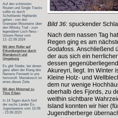
Auf den schönsten
Routen und Single Tracks
sollte es durch
Schottlands Highlands
gehen - von den
Bild 36
: spuckender Schl
Grampian Mountains über
den Whisky Trail - zum
legendären Loch Ness -
Nach dem nassen Tag hat 
Unsere Reise vom
13.-22.09.2024
Regen ging es am nächst
Mit dem Roller auf
Godafoss. Anschließend ü
Erkundungstour durch
Marrakesch und
der aus sich ein herrlicher
Umgebung
dessen gegenüberliegendem
Es gibt Städte, bei denen
Akureyri, liegt. Im Winter 
ganz allein der Klang des
Namens Fernweh in uns
Kleine Holz- und Wellblec
hervorruft. Marrakesch ist
eines dieser Ziele.
dem nur wenige Hochhäuse
Mit dem Motorrad zu
oberhalb des Fjords, zu de
Titos Erben
weithin sichtbare Wahrzei
In 14 Tagen durch fünf
der sechs Länder Ex-
Island konnten wir hier (f
Jugoslawiens vom 10.09.
Jugendherberge übernacht
- 23.09.2023