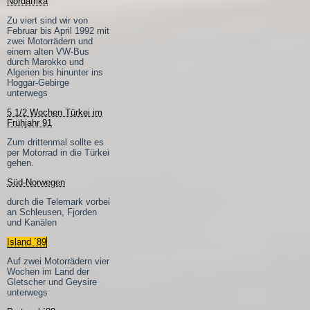
Nordafrika
Zu viert sind wir von
Februar bis April 1992 mit
zwei Motorrädern und
einem alten VW-Bus
durch Marokko und
Algerien bis hinunter ins
Hoggar-Gebirge
unterwegs
5 1/2 Wochen Türkei im
Frühjahr 91
Zum drittenmal sollte es
per Motorrad in die Türkei
gehen.
Süd-Norwegen
durch die Telemark vorbei
an Schleusen, Fjorden
und Kanälen
Island ´89
Auf zwei Motorrädern vier
Wochen im Land der
Gletscher und Geysire
unterwegs