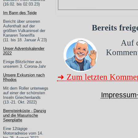
(16.02. bis 02.03.23)
Im Bann des Teide
Bericht über unseren
Bereits frei
Aufenthalt auf der
größten Vulkaninsel der
Kanaren Teneriffa
(11. bis 18. Januar Â´23)
Auf d
Unser Adventskalender
Kommen
2022
Einige Blitzlichter aus
unserem 3. Corona-Jahr
➜ Zum letzten Kommen
Unsere Exkursion nach
Rhodos
Mit dem Roller unterwegs
auf einer der schönsten
Impressum
Inseln Griechenlands
(13.-21. Okt. 2022)
Bernsteinküste - Danzig
und die Masurische
Seenplatte
Eine 12tägige
Motorradreise vom 14.
bis 25. August 2022