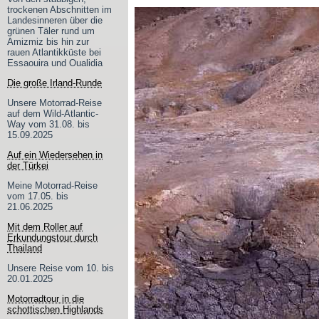
trockenen Abschnitten im
Landesinneren über die
grünen Täler rund um
Amizmiz bis hin zur
rauen Atlantikküste bei
Essaouira und Oualidia
Die große Irland-Runde
Unsere Motorrad-Reise
auf dem Wild-Atlantic-
Way vom 31.08. bis
15.09.2025
Auf ein Wiedersehen in
der Türkei
Meine Motorrad-Reise
vom 17.05. bis
21.06.2025
Mit dem Roller auf
Erkundungstour durch
Thailand
Unsere Reise vom 10. bis
20.01.2025
Motorradtour in die
schottischen Highlands