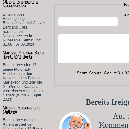
Mit dem Motorrad ins
Ko
Riesengebirge
Einzigartiges
Dei
Riesengebirge,
Eulengebirge und Glatzer
Bergland... auf
traumhaften
Nebenstrecken in
Rübezahls Heimat vom
31.08 - 07.09.2023
Marokko-Motorrad-Reise
durch 1001 Nacht
Bericht über eine 17
tägige Motorrad-
Spam-Schutz: Was ist 3 + 9
Rundreise zu den
Königsstädten Fes und
Marrakech und über die
Straßen der Kasbahs
vom Hohen Atlas bis zur
Sahara (9. bis 25. April
2023)
Bereits frei
Mit dem Motorrad nach
Mallorca
Auf d
Bericht über meinen
Kommen
Aufenthalt auf der
Balearen-Insel Mallorca