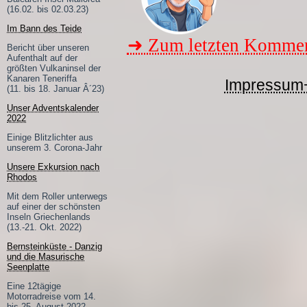
(16.02. bis 02.03.23)
Im Bann des Teide
➜ Zum letzten Kommen
Bericht über unseren
Aufenthalt auf der
größten Vulkaninsel der
Kanaren Teneriffa
Impressum
(11. bis 18. Januar Â´23)
Unser Adventskalender
2022
Einige Blitzlichter aus
unserem 3. Corona-Jahr
Unsere Exkursion nach
Rhodos
Mit dem Roller unterwegs
auf einer der schönsten
Inseln Griechenlands
(13.-21. Okt. 2022)
Bernsteinküste - Danzig
und die Masurische
Seenplatte
Eine 12tägige
Motorradreise vom 14.
bis 25. August 2022