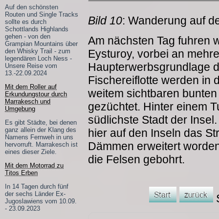
Auf den schönsten
Routen und Single Tracks
Bild 10
: Wanderung auf de
sollte es durch
Schottlands Highlands
gehen - von den
Am nächsten Tag fuhren w
Grampian Mountains über
den Whisky Trail - zum
Eysturoy, vorbei an mehrer
legendären Loch Ness -
Haupterwerbsgrundlage d
Unsere Reise vom
13.-22.09.2024
Fischereiflotte werden in
Mit dem Roller auf
weitem sichtbaren bunten
Erkundungstour durch
Marrakesch und
gezüchtet. Hinter einem Tu
Umgebung
südlichste Stadt der Insel
Es gibt Städte, bei denen
ganz allein der Klang des
hier auf den Inseln das S
Namens Fernweh in uns
Dämmen erweitert worden
hervorruft. Marrakesch ist
eines dieser Ziele.
die Felsen gebohrt.
Mit dem Motorrad zu
Titos Erben
In 14 Tagen durch fünf
der sechs Länder Ex-
S
Jugoslawiens vom 10.09.
- 23.09.2023