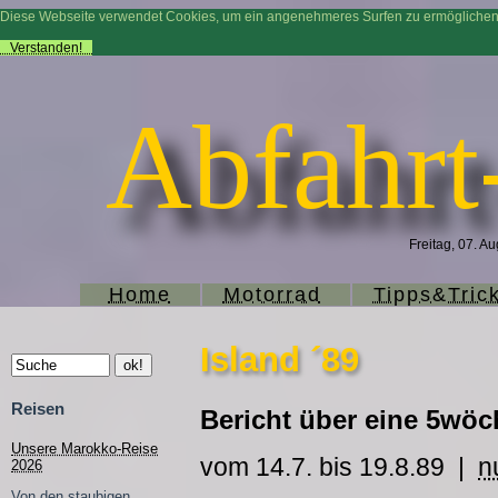
Diese Webseite verwendet Cookies, um ein angenehmeres Surfen zu ermögliche
Verstanden!
Abfahrt
Freitag, 07. A
Home
Motorrad
Tipps&Tric
Island ´89
Reisen
Bericht über eine 5wöc
Unsere Marokko-Reise
vom 14.7. bis 19.8.89 |
n
2026
Von den staubigen,