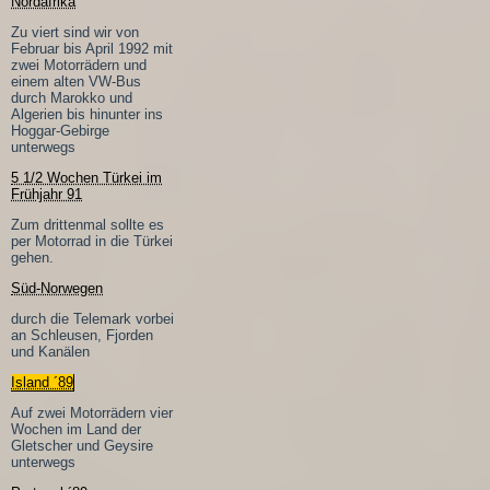
Nordafrika
Zu viert sind wir von
Februar bis April 1992 mit
zwei Motorrädern und
einem alten VW-Bus
durch Marokko und
Algerien bis hinunter ins
Hoggar-Gebirge
unterwegs
5 1/2 Wochen Türkei im
Frühjahr 91
Zum drittenmal sollte es
per Motorrad in die Türkei
gehen.
Süd-Norwegen
durch die Telemark vorbei
an Schleusen, Fjorden
und Kanälen
Island ´89
Auf zwei Motorrädern vier
Wochen im Land der
Gletscher und Geysire
unterwegs