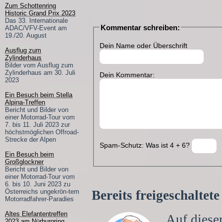
Zum Schottenring
Historic Grand Prix 2023
Das 33. Internationale
Kommentar schreiben:
ADAC/VFV-Event am
19./20. August
Dein Name oder Überschrift
Ausflug zum
Zylinderhaus
Bilder vom Ausflug zum
Zylinderhaus am 30. Juli
Dein Kommentar:
2023
Ein Besuch beim Stella
Alpina-Treffen
Bericht und Bilder von
einer Motorrad-Tour vom
7. bis 11. Juli 2023 zur
höchstmöglichen Offroad-
Strecke der Alpen
Spam-Schutz: Was ist 4 + 6?
Ein Besuch beim
Großglockner
Bericht und Bilder von
einer Motorrad-Tour vom
6. bis 10. Juni 2023 zu
Bereits freigeschalte
Österreichs ungekrön-tem
Motorradfahrer-Paradies
Altes Elefantentreffen
Auf dieser
2023 am Nürburgring