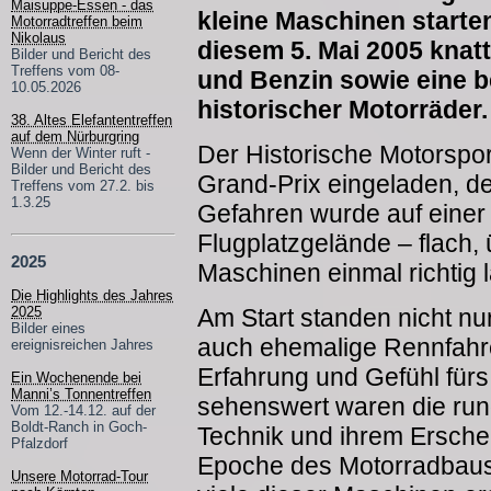
Maisuppe-Essen - das
kleine Maschinen starte
Motorradtreffen beim
Nikolaus
diesem 5. Mai 2005 knat
Bilder und Bericht des
Treffens vom 08-
und Benzin sowie eine
10.05.2026
historischer Motorräder.
38. Altes Elefantentreffen
auf dem Nürburgring
Der Historische Motorspor
Wenn der Winter ruft -
Bilder und Bericht des
Grand-Prix eingeladen, de
Treffens vom 27.2. bis
1.3.25
Gefahren wurde auf einer
Flugplatzgelände – flach, 
2025
Maschinen einmal richtig 
Die Highlights des Jahres
Am Start standen nicht nu
2025
Bilder eines
auch ehemalige Rennfahre
ereignisreichen Jahres
Erfahrung und Gefühl fürs
Ein Wochenende bei
Manni’s Tonnentreffen
sehenswert waren die rund
Vom 12.-14.12. auf der
Boldt-Ranch in Goch-
Technik und ihrem Ersche
Pfalzdorf
Epoche des Motorradbaus e
Unsere Motorrad-Tour