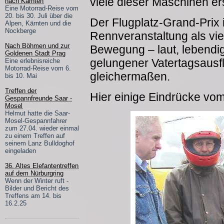
viele dieser Maschinen er
nach Kärnten
Eine Motorrad-Reise vom
20. bis 30. Juli über die
Der Flugplatz-Grand-Prix
Alpen, Kärnten und die
Nockberge
Rennveranstaltung als vi
Nach Böhmen und zur
Bewegung – laut, lebendig
Goldenen Stadt Prag
gelungener Vatertagsausf
Eine erlebnisreiche
Motorrad-Reise vom 6.
gleichermaßen.
bis 10. Mai
Treffen der
Hier einige Eindrücke v
Gespannfreunde Saar -
Mosel
Helmut hatte die Saar-
Mosel-Gespannfahrer
zum 27.04. wieder einmal
zu einem Treffen auf
seinem Lanz Bulldoghof
eingeladen
36. Altes Elefantentreffen
auf dem Nürburgring
Wenn der Winter ruft -
Bilder und Bericht des
Treffens am 14. bis
16.2.25