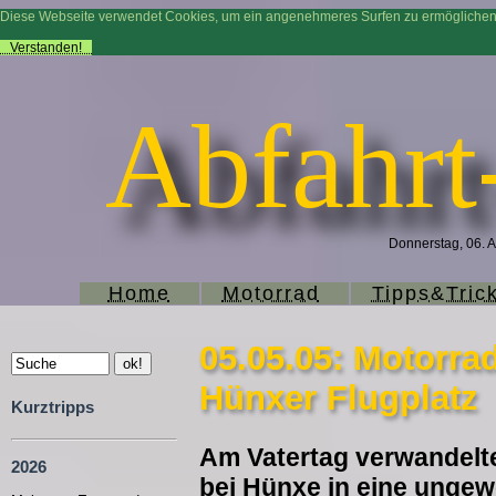
Diese Webseite verwendet Cookies, um ein angenehmeres Surfen zu ermögliche
Verstanden!
Abfahrt
Donnerstag, 06. A
Home
Motorrad
Tipps&Tric
05.05.05: Motorrad
Hünxer Flugplatz
Kurztripps
Am Vatertag verwandelte
2026
bei Hünxe in eine unge