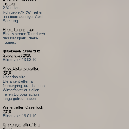
Treffen
2-Ventiler-
Ruhrgebiet/NRW Treffen
an einem sonnigen April-
Samstag
Rhein-Taunus-Tour
Eine Motorrad-Tour durch
den Naturpark Rhein-
Taunus.
Ijsselmeer-Runde zum
Saisonstart 2010
Bilder vom 13.03.10
Altes Elefantentreffen
2010
Über das Alte
Elefantentreffen am
Nürburgring, auf das sich
Winterfahrer aus allen
Teilen Europas schon
lange gefreut haben.
Wintertreffen Ossenlock
2010
Bilder vom 16.01.10
Dreikönigstreffen ´10 in
Ahaus