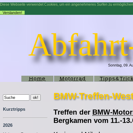
Diese Webseite verwendet Cookies, um ein angenehmeres Surfen zu ermögliche
Verstanden!
Abfahrt
Sonntag, 09. Au
Home
Motorrad
Tipps&Tric
BMW-Treffen-West
Kurztripps
Treffen der
BMW-Motorr
Bergkamen vom 11.-13.
2026