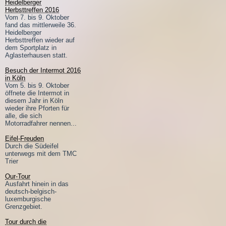
Heidelberger
Herbsttreffen 2016
Vom 7. bis 9. Oktober
fand das mittlerweile 36.
Heidelberger
Herbsttreffen wieder auf
dem Sportplatz in
Aglasterhausen statt.
Besuch der Intermot 2016
in Köln
Vom 5. bis 9. Oktober
öffnete die Intermot in
diesem Jahr in Köln
wieder ihre Pforten für
alle, die sich
Motorradfahrer nennen...
Eifel-Freuden
Durch die Südeifel
unterwegs mit dem TMC
Trier
Our-Tour
Ausfahrt hinein in das
deutsch-belgisch-
luxemburgische
Grenzgebiet.
Tour durch die