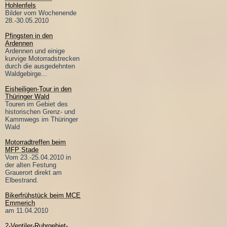
Hohlenfels
Bilder vom Wochenende
28.-30.05.2010
Pfingsten in den
Ardennen
Ardennen und einige
kurvige Motorradstrecken
durch die ausgedehnten
Waldgebirge...
Eisheiligen-Tour in den
Thüringer Wald
Touren im Gebiet des
historischen Grenz- und
Kammwegs im Thüringer
Wald
Motorradtreffen beim
MFP Stade
Vom 23.-25.04.2010 in
der alten Festung
Grauerort direkt am
Elbestrand.
Bikerfrühstück beim MCE
Emmerich
am 11.04.2010
2-Ventiler-Ruhrgebiet-