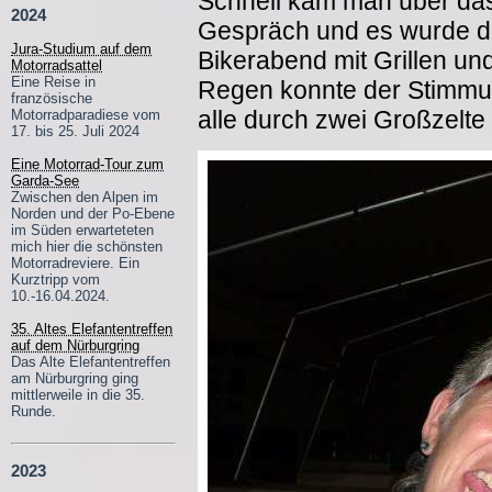
Schnell kam man über da
2024
Gespräch und es wurde da
Jura-Studium auf dem
Bikerabend mit Grillen u
Motorradsattel
Eine Reise in
Regen konnte der Stimmu
französische
alle durch zwei Großzelte 
Motorradparadiese vom
17. bis 25. Juli 2024
Eine Motorrad-Tour zum
Garda-See
Zwischen den Alpen im
Norden und der Po-Ebene
im Süden erwarteteten
mich hier die schönsten
Motorradreviere. Ein
Kurztripp vom
10.-16.04.2024.
35. Altes Elefantentreffen
auf dem Nürburgring
Das Alte Elefantentreffen
am Nürburgring ging
mittlerweile in die 35.
Runde.
2023