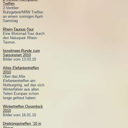
Treffen
2-Ventiler-
Ruhrgebiet/NRW Treffen
an einem sonnigen April-
Samstag
Rhein-Taunus-Tour
Eine Motorrad-Tour durch
den Naturpark Rhein-
Taunus.
Ijsselmeer-Runde zum
Saisonstart 2010
Bilder vom 13.03.10
Altes Elefantentreffen
2010
Über das Alte
Elefantentreffen am
Nürburgring, auf das sich
Winterfahrer aus allen
Teilen Europas schon
lange gefreut haben.
Wintertreffen Ossenlock
2010
Bilder vom 16.01.10
Dreikönigstreffen ´10 in
Ahaus