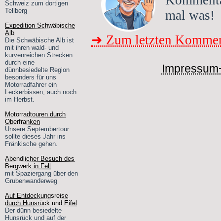
Komment
Schweiz zum dortigen
Tellberg
mal was!
Expedition Schwäbische
Alb
➜ Zum letzten Kommen
Die Schwäbische Alb ist
mit ihren wald- und
kurvenreichen Strecken
durch eine
Impressum
dünnbesiedelte Region
besonders für uns
Motorradfahrer ein
Leckerbissen, auch noch
im Herbst.
Motorradtouren durch
Oberfranken
Unsere Septembertour
sollte dieses Jahr ins
Fränkische gehen.
Abendlicher Besuch des
Bergwerk in Fell
mit Spaziergang über den
Grubenwanderweg
Auf Entdeckungsreise
durch Hunsrück und Eifel
Der dünn besiedelte
Hunsrück und auf der