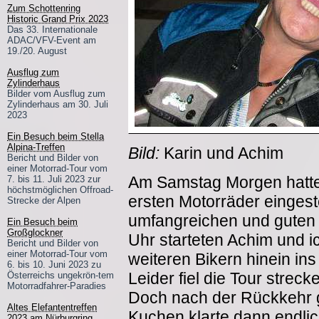
Zum Schottenring
Historic Grand Prix 2023
Das 33. Internationale
ADAC/VFV-Event am
19./20. August
Ausflug zum
Zylinderhaus
Bilder vom Ausflug zum
Zylinderhaus am 30. Juli
2023
Ein Besuch beim Stella
Alpina-Treffen
Bild:
Karin und Achim
Bericht und Bilder von
einer Motorrad-Tour vom
Am Samstag Morgen hatte 
7. bis 11. Juli 2023 zur
höchstmöglichen Offroad-
ersten Motorräder eingeste
Strecke der Alpen
umfangreichen und guten
Ein Besuch beim
Großglockner
Uhr starteten Achim und 
Bericht und Bilder von
einer Motorrad-Tour vom
weiteren Bikern hinein ins
6. bis 10. Juni 2023 zu
Leider fiel die Tour strec
Österreichs ungekrön-tem
Motorradfahrer-Paradies
Doch nach der Rückkehr 
Altes Elefantentreffen
Kuchen klarte dann endlic
2023 am Nürburgring