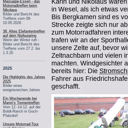
Karin und Nikolaus waren
Maisuppe-Essen - das
Motorradtreffen beim
in Wesel, als ich etwas ver
Nikolaus
Bilder und Bericht des
Bis Bergkamen sind es vo
Treffens vom 08-
10.05.2026
Strecke zeigte sich nur ab
zum Motorradfahren inter
38. Altes Elefantentreffen
auf dem Nürburgring
trafen wir an der Sportha
Wenn der Winter ruft -
Bilder und Bericht des
unsere Zelte auf, bevor w
Treffens vom 27.2. bis
1.3.25
Zeltnachbarn und vielen i
machten. Windgesichter a
2025
bereits hier: Die
Stromsch
Fahrer aus Friedrichshaf
Die Highlights des Jahres
2025
geschafft.
Bilder eines
ereignisreichen Jahres
Ein Wochenende bei
Manni’s Tonnentreffen
Vom 12.-14.12. auf der
Boldt-Ranch in Goch-
Pfalzdorf
Unsere Motorrad-Tour