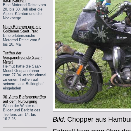
nach Kärnten
Eine Motorrad-Reise vom
20. bis 30. Juli über die
Alpen, Kärnten und die
Nockberge
Nach Böhmen und zur
Goldenen Stadt Prag
Eine erlebnisreiche
Motorrad-Reise vom 6.
bis 10. Mai
Treffen der
Gespannfreunde Saar -
Mosel
Helmut hatte die Saar-
Mosel-Gespannfahrer
zum 27.04. wieder einmal
zu einem Treffen auf
seinem Lanz Bulldoghof
eingeladen
36. Altes Elefantentreffen
auf dem Nürburgring
Wenn der Winter ruft -
Bilder und Bericht des
Treffens am 14. bis
Bild:
Chopper aus Hamburg
16.2.25