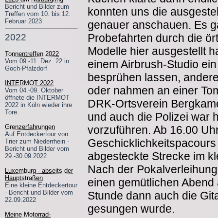
Bericht und Bilder zum
konnten uns die ausgeste
Treffen vom 10. bis 12.
Februar 2023
genauer anschauen. Es ga
Probefahrten durch die ör
2022
Modelle hier ausgestellt h
Tonnentreffen 2022
Vom 09.-11. Dez. 22 in
einem Airbrush-Studio ein
Goch-Pfalzdorf
besprühen lassen, ander
INTERMOT 2022
oder nahmen an einer Tombo
Vom 04.-09. Oktober
öffnete die INTERMOT
DRK-Ortsverein Bergkamen
2022 in Köln wieder ihre
Tore.
und auch die Polizei war h
Grenzerfahrungen
vorzuführen. Ab 16.00 Uh
Auf Entdeckertour von
Geschicklichkeitspacours 
Trier zum Niederrhein -
Bericht und Bilder vom
abgesteckte Strecke im k
29.-30.09.2022
Nach der Pokalverleihung
Luxemburg - abseits der
Hauptstraßen
einen gemütlichen Abend a
Eine kleine Entdeckertour
- Bericht und Bilder vom
Stunde dann auch die Git
22.09.2022
gesungen wurde.
Meine Motorrad-