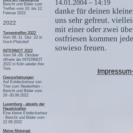
14.01.2004 – 14:19
Bericht und Bilder zum
Treffen vom 10. bis 12.
danke für deinen kleinen
Februar 2023
uns sehr gefreut. vielle
2022
mit einer oder zwei üb
Tonnentreffen 2022
ostfriesen kommen jede
Vom 09.-11. Dez. 22 in
Goch-Pfalzdorf
sowieso freuen.
INTERMOT 2022
Vom 04.-09. Oktober
öffnete die INTERMOT
2022 in Köln wieder ihre
Tore.
Impressum
Grenzerfahrungen
Auf Entdeckertour von
Trier zum Niederrhein -
Bericht und Bilder vom
29.-30.09.2022
Luxemburg - abseits der
Hauptstraßen
Eine kleine Entdeckertour
- Bericht und Bilder vom
22.09.2022
Meine Motorrad-