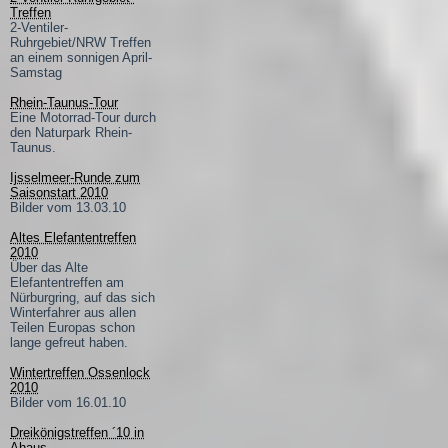
Treffen
2-Ventiler-
Ruhrgebiet/NRW Treffen
an einem sonnigen April-
Samstag
Rhein-Taunus-Tour
Eine Motorrad-Tour durch
den Naturpark Rhein-
Taunus.
Ijsselmeer-Runde zum
Saisonstart 2010
Bilder vom 13.03.10
Altes Elefantentreffen
2010
Über das Alte
Elefantentreffen am
Nürburgring, auf das sich
Winterfahrer aus allen
Teilen Europas schon
lange gefreut haben.
Wintertreffen Ossenlock
2010
Bilder vom 16.01.10
Dreikönigstreffen ´10 in
Ahaus