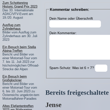
Zum Schottenring
Historic Grand Prix 2023
Kommentar schreiben:
Das 33. Internationale
ADAC/VFV-Event am
19./20. August
Dein Name oder Überschrift
Ausflug zum
Zylinderhaus
Bilder vom Ausflug zum
Dein Kommentar:
Zylinderhaus am 30. Juli
2023
Ein Besuch beim Stella
Alpina-Treffen
Bericht und Bilder von
einer Motorrad-Tour vom
7. bis 11. Juli 2023 zur
höchstmöglichen Offroad-
Spam-Schutz: Was ist 6 + 7?
Strecke der Alpen
Ein Besuch beim
Großglockner
Bericht und Bilder von
einer Motorrad-Tour vom
Bereits freigeschalte
6. bis 10. Juni 2023 zu
Österreichs ungekrön-tem
Motorradfahrer-Paradies
Jense
Altes Elefantentreffen
2023 am Nürburgring