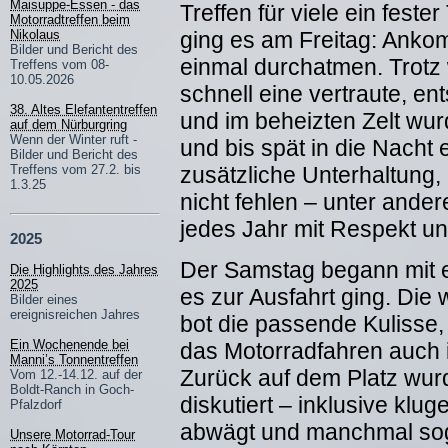
Maisuppe-Essen - das
Treffen für viele ein fest
Motorradtreffen beim
Nikolaus
ging es am Freitag: Anko
Bilder und Bericht des
einmal durchatmen. Trotz 
Treffens vom 08-
10.05.2026
schnell eine vertraute, e
38. Altes Elefantentreffen
und im beheizten Zelt wur
auf dem Nürburgring
Wenn der Winter ruft -
und bis spät in die Nacht 
Bilder und Bericht des
Treffens vom 27.2. bis
zusätzliche Unterhaltung, 
1.3.25
nicht fehlen – unter ander
jedes Jahr mit Respekt u
2025
Der Samstag begann mit 
Die Highlights des Jahres
2025
es zur Ausfahrt ging. Die
Bilder eines
ereignisreichen Jahres
bot die passende Kulisse
Ein Wochenende bei
das Motorradfahren auch i
Manni’s Tonnentreffen
Zurück auf dem Platz wur
Vom 12.-14.12. auf der
Boldt-Ranch in Goch-
diskutiert – inklusive klu
Pfalzdorf
abwägt und manchmal soga
Unsere Motorrad-Tour