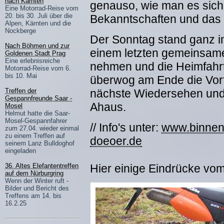
nach Kärnten
genauso, wie man es sich
Eine Motorrad-Reise vom
20. bis 30. Juli über die
Bekanntschaften und das G
Alpen, Kärnten und die
Nockberge
Der Sonntag stand ganz i
Nach Böhmen und zur
einem letzten gemeinsam
Goldenen Stadt Prag
Eine erlebnisreiche
nehmen und die Heimfahrt
Motorrad-Reise vom 6.
bis 10. Mai
überwog am Ende die Vorf
nächste Wiedersehen und 
Treffen der
Gespannfreunde Saar -
Ahaus.
Mosel
Helmut hatte die Saar-
Mosel-Gespannfahrer
// Info's unter:
www.binnen
zum 27.04. wieder einmal
zu einem Treffen auf
doeoer.de
seinem Lanz Bulldoghof
eingeladen
Hier einige Eindrücke v
36. Altes Elefantentreffen
auf dem Nürburgring
Wenn der Winter ruft -
Bilder und Bericht des
Treffens am 14. bis
16.2.25