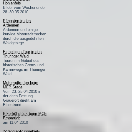
Hohlenfels
Bilder vom Wochenende
28.-30.05.2010
Pfingsten in den
Ardennen
Ardennen und einige
kurvige Motorradstrecken
durch die ausgedehnten
Waldgebirge...
Eisheiligen-Tour in den
Thüringer Wald
Touren im Gebiet des
historischen Grenz- und
Kammwegs im Thüringer
Wald
Motorradtreffen beim
MFP Stade
Vom 23.-25.04.2010 in
der alten Festung
Grauerort direkt am
Elbestrand.
Bikerfrühstück beim MCE
Emmerich
am 11.04.2010
2-Ventiler-Ruhrgebiet-