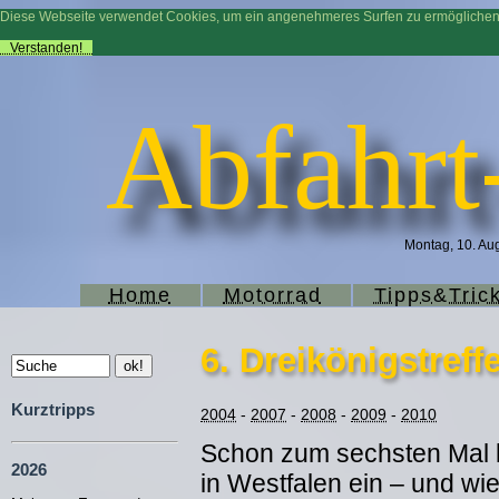
Diese Webseite verwendet Cookies, um ein angenehmeres Surfen zu ermögliche
Verstanden!
Abfahrt
Montag, 10. Aug
Home
Motorrad
Tipps&Tric
6. Dreikönigstreff
Kurztripps
2004
-
2007
-
2008
-
2009
-
2010
Schon zum sechsten Mal l
2026
in Westfalen ein – und wi