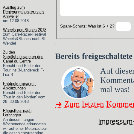
Ausflug zum
Regierungsbunker nach
Ahrweiler
am 12.08.2018
Spam-Schutz: Was ist 6 + 2?
Wheels and Stones 2018
zum Cafe-Racer-Festival
Wheels&Stones nach St.
Wendel
Zu den
Bereits freigeschalte
Schiffshebewerken des
Canal du Centre
Bericht und Bilder der
Auf dieser
Tour ins 3-Ländereck F-
Lux-B
Komment
Entdeckerreise mit
mal was!
Abkürzungen
Bericht und Bilder der
'Tour in den Norden' vom
28.-30.05.2018
➜ Zum letzten Kommen
Pfingsttour nach
Lothringen
An diesem langen
Impressum
Wochenende erkundeten
wir auf einer Motorradtour
die geschichtsträchtige