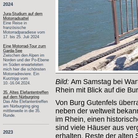
2024
Jura-Studium auf dem
Motorradsattel
Eine Reise in
französische
Motorradparadiese vom
17. bis 25. Juli 2024
Eine Motorrad-Tour zum
Garda-See
Zwischen den Alpen im
Norden und der Po-Ebene
im Süden erwarteteten
mich hier die schönsten
Motorradreviere. Ein
Kurztripp vom
Bild:
Am Samstag bei Wart
10.-16.04.2024.
Rhein mit Blick auf die Bu
35. Altes Elefantentreffen
auf dem Nürburgring
Von Burg Gutenfels überra
Das Alte Elefantentreffen
am Nürburgring ging
neben der weltweit bekann
mittlerweile in die 35.
Runde.
im Rhein, einen historisc
sind viele Häuser aus ve
2023
erhalten. Reste der alten