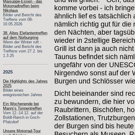
Maisuppe-Essen - das
Motorradtreffen beim
komme vorbei - ich bringe
Nikolaus
ähnlich lief es tatsächlic
Bilder und Bericht des
Treffens vom 08-
nämlich richtig gut für di
10.05.2026
den Nächten, aber tagsüb
38. Altes Elefantentreffen
auf dem Nürburgring
wieder in 2stellige Berei
Wenn der Winter ruft -
Bilder und Bericht des
Grill ist dann ja auch nich
Treffens vom 27.2. bis
Taunus befindet sich nämli
1.3.25
ungefähr von der UNESCO
Nirgendwo sonst auf der We
2025
Burgen und Schlösser wie
Die Highlights des Jahres
2025
Bilder eines
Dicht beieinander sind re
ereignisreichen Jahres
zu bewundern, die hier vo
Ein Wochenende bei
Raubrittern, Bischöfen, h
Manni’s Tonnentreffen
Vom 12.-14.12. auf der
Zollstationen, Trutzburge
Boldt-Ranch in Goch-
Pfalzdorf
der Burgen sind bis heute
Unsere Motorrad-Tour
Besuchern als Museen, Re