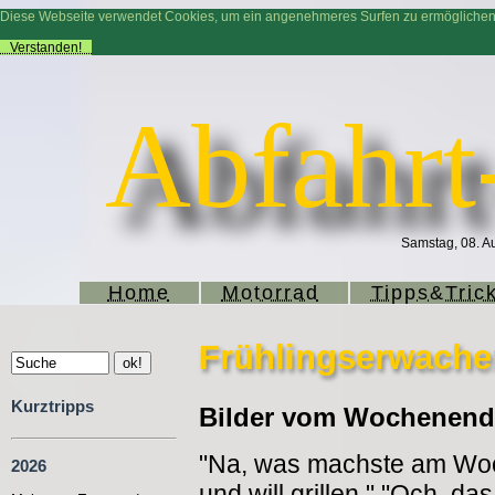
Diese Webseite verwendet Cookies, um ein angenehmeres Surfen zu ermögliche
Verstanden!
Abfahrt
Samstag, 08. Au
Home
Motorrad
Tipps&Tric
Frühlingserwachen
Kurztripps
Bilder vom Wochenende
"Na, was machste am Woc
2026
und will grillen." "Och, das