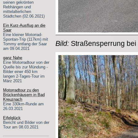
seinen gekrönten
Rebhängen und
mittelalterlichen
Städtchen (02.06.2021)
Ein Kurz-Ausflug an die
Saar
Eine kleiner Motorrad-
Spontan-Trip (117km) mit
Bild:
Straßensperrung bei
Tommy entlang der Saar
am 09.04.2021
ganz Nahe
Eine Motorradtour von der
Quelle bis zur Mündung -
Bilder einer 450 km
langen 2-Tages-Tour im
März 2021
Motorradtour zu den
Brückenhäusern in Bad
Kreuznach
Eine 330km-Runde am
26.03.2021
Eifelglück
Bericht und Bilder von der
Tour am 08.03.2021