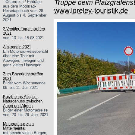
Truppe beim Pfalzgrafens
- Österreich / Einträge
aus dem Motorrad-
www.loreley-touristik.de
Reisetagebuch vom 28.
August bis 4. September
2021
2-Ventiler Forumstreffen
2021
vom 13. bis 15.08.2021
Albkradeln 2021
Ein Motorrad-Reisebericht
über eine Tour mit
Abwegen, Irrwegen und
ganz vielen Umwegen
Zum Boxerkunsttreffen
2021
Bilder vom Wochenende
09. bis 11. Juli 2021
Kurztrip ins Allgäu –
Naturgenuss zwischen
Alpen und Almen
Bilder einer Motorradreise
vom 20. bis 26. Juni 2021
Motorradtour zum
Mittelrheintal
mit seinen vielen Burgen,