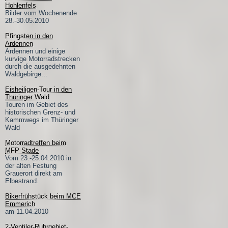
Hohlenfels
Bilder vom Wochenende
28.-30.05.2010
Pfingsten in den
Ardennen
Ardennen und einige
kurvige Motorradstrecken
durch die ausgedehnten
Waldgebirge...
Eisheiligen-Tour in den
Thüringer Wald
Touren im Gebiet des
historischen Grenz- und
Kammwegs im Thüringer
Wald
Motorradtreffen beim
MFP Stade
Vom 23.-25.04.2010 in
der alten Festung
Grauerort direkt am
Elbestrand.
Bikerfrühstück beim MCE
Emmerich
am 11.04.2010
2-Ventiler-Ruhrgebiet-