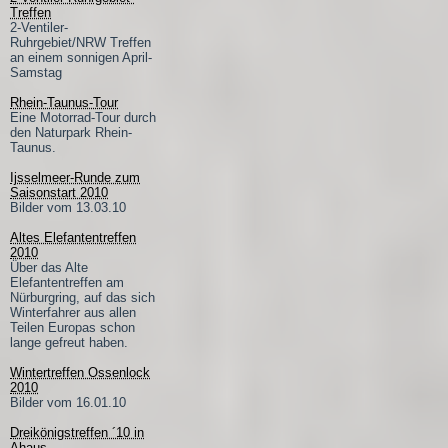
Treffen
2-Ventiler-
Ruhrgebiet/NRW Treffen
an einem sonnigen April-
Samstag
Rhein-Taunus-Tour
Eine Motorrad-Tour durch
den Naturpark Rhein-
Taunus.
Ijsselmeer-Runde zum
Saisonstart 2010
Bilder vom 13.03.10
Altes Elefantentreffen
2010
Über das Alte
Elefantentreffen am
Nürburgring, auf das sich
Winterfahrer aus allen
Teilen Europas schon
lange gefreut haben.
Wintertreffen Ossenlock
2010
Bilder vom 16.01.10
Dreikönigstreffen ´10 in
Ahaus