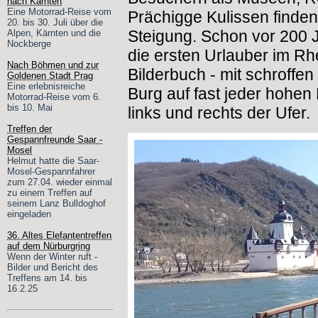
nach Kärnten
Eine Motorrad-Reise vom
Prächigge Kulissen finden 
20. bis 30. Juli über die
Steigung. Schon vor 200 
Alpen, Kärnten und die
Nockberge
die ersten Urlauber im Rhe
Nach Böhmen und zur
Bilderbuch - mit schroffen
Goldenen Stadt Prag
Eine erlebnisreiche
Burg auf fast jeder hohen
Motorrad-Reise vom 6.
bis 10. Mai
links und rechts der Ufer.
Treffen der
Gespannfreunde Saar -
Mosel
Helmut hatte die Saar-
Mosel-Gespannfahrer
zum 27.04. wieder einmal
zu einem Treffen auf
seinem Lanz Bulldoghof
eingeladen
36. Altes Elefantentreffen
auf dem Nürburgring
Wenn der Winter ruft -
Bilder und Bericht des
Treffens am 14. bis
16.2.25