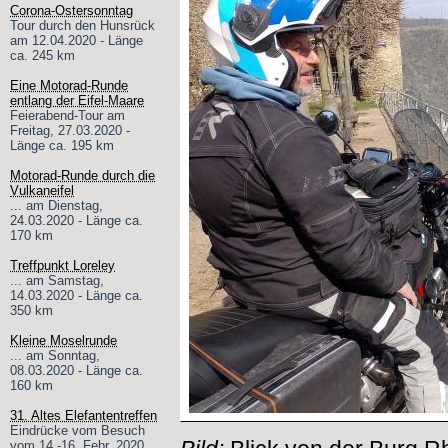
Corona-Ostersonntag
Tour durch den Hunsrück
am 12.04.2020 - Länge
ca. 245 km
Eine Motorad-Runde
entlang der Eifel-Maare
Feierabend-Tour am
Freitag, 27.03.2020 -
Länge ca. 195 km
Motorad-Runde durch die
Vulkaneifel
... am Dienstag,
24.03.2020 - Länge ca.
170 km
Treffpunkt Loreley
... am Samstag,
14.03.2020 - Länge ca.
350 km
Kleine Moselrunde
... am Sonntag,
08.03.2020 - Länge ca.
160 km
31. Altes Elefantentreffen
Eindrücke vom Besuch
vom 14.-16. Febr. 2020