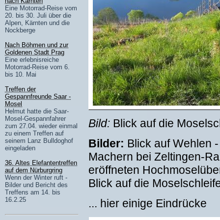
nach Kärnten
Eine Motorrad-Reise vom
20. bis 30. Juli über die
Alpen, Kärnten und die
Nockberge
Nach Böhmen und zur
Goldenen Stadt Prag
Eine erlebnisreiche
Motorrad-Reise vom 6.
bis 10. Mai
Treffen der
Gespannfreunde Saar -
Mosel
Helmut hatte die Saar-
Mosel-Gespannfahrer
Bild:
Blick auf die Moselsc
zum 27.04. wieder einmal
zu einem Treffen auf
Bilder:
Blick auf Wehlen -
seinem Lanz Bulldoghof
eingeladen
Machern bei Zeltingen-Rach
36. Altes Elefantentreffen
eröffneten Hochmoselüber
auf dem Nürburgring
Wenn der Winter ruft -
Blick auf die Moselschleif
Bilder und Bericht des
Treffens am 14. bis
16.2.25
... hier einige Eindrücke