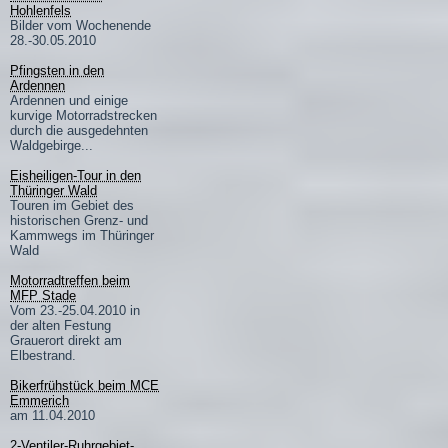
Hohlenfels
Bilder vom Wochenende
28.-30.05.2010
Pfingsten in den
Ardennen
Ardennen und einige
kurvige Motorradstrecken
durch die ausgedehnten
Waldgebirge...
Eisheiligen-Tour in den
Thüringer Wald
Touren im Gebiet des
historischen Grenz- und
Kammwegs im Thüringer
Wald
Motorradtreffen beim
MFP Stade
Vom 23.-25.04.2010 in
der alten Festung
Grauerort direkt am
Elbestrand.
Bikerfrühstück beim MCE
Emmerich
am 11.04.2010
2-Ventiler-Ruhrgebiet-