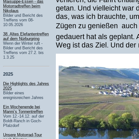
Maisuppe-Essen - das
Motorradtreffen beim
getan. Und vielleicht war
Nikolaus
das, was ich brauchte, um
Bilder und Bericht des
Treffens vom 08-
Zügen zu genießen  auc
10.05.2026
38. Altes Elefantentreffen
gedauert hat als geplant.
auf dem Nürburgring
Wenn der Winter ruft -
Weg ist das Ziel. Und de
Bilder und Bericht des
Treffens vom 27.2. bis
1.3.25
2025
Die Highlights des Jahres
2025
Bilder eines
ereignisreichen Jahres
Ein Wochenende bei
Manni’s Tonnentreffen
Vom 12.-14.12. auf der
Boldt-Ranch in Goch-
Pfalzdorf
Unsere Motorrad-Tour