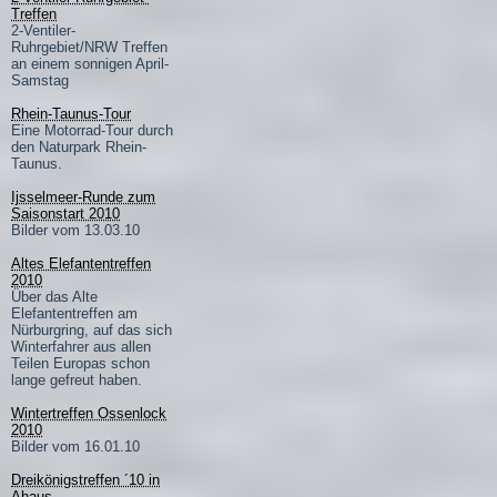
Treffen
2-Ventiler-
Ruhrgebiet/NRW Treffen
an einem sonnigen April-
Samstag
Rhein-Taunus-Tour
Eine Motorrad-Tour durch
den Naturpark Rhein-
Taunus.
Ijsselmeer-Runde zum
Saisonstart 2010
Bilder vom 13.03.10
Altes Elefantentreffen
2010
Über das Alte
Elefantentreffen am
Nürburgring, auf das sich
Winterfahrer aus allen
Teilen Europas schon
lange gefreut haben.
Wintertreffen Ossenlock
2010
Bilder vom 16.01.10
Dreikönigstreffen ´10 in
Ahaus