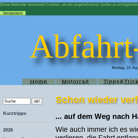
Diese Webseite verwendet Cookies, um ein angenehmeres Surfen zu ermögliche
Verstanden!
Abfahrt
Montag, 10. Aug
Home
Motorrad
Tipps&Tric
Schon wieder verf
Kurztripps
... auf dem Weg nach H
Wie auch immer ich es wi
2026
verlieren, die Fahrt entla