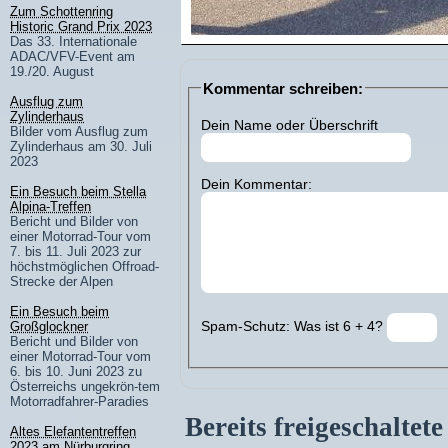
Zum Schottenring
Historic Grand Prix 2023
Das 33. Internationale
ADAC/VFV-Event am
19./20. August
Kommentar schreiben:
Ausflug zum
Zylinderhaus
Dein Name oder Überschrift
Bilder vom Ausflug zum
Zylinderhaus am 30. Juli
2023
Dein Kommentar:
Ein Besuch beim Stella
Alpina-Treffen
Bericht und Bilder von
einer Motorrad-Tour vom
7. bis 11. Juli 2023 zur
höchstmöglichen Offroad-
Strecke der Alpen
Ein Besuch beim
Spam-Schutz: Was ist 6 + 4?
Großglockner
Bericht und Bilder von
einer Motorrad-Tour vom
6. bis 10. Juni 2023 zu
Österreichs ungekrön-tem
Motorradfahrer-Paradies
Bereits freigeschalte
Altes Elefantentreffen
2023 am Nürburgring