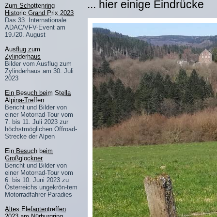
... hier einige Eindrücke
Zum Schottenring
Historic Grand Prix 2023
Das 33. Internationale
ADAC/VFV-Event am
19./20. August
Ausflug zum
Zylinderhaus
Bilder vom Ausflug zum
Zylinderhaus am 30. Juli
2023
Ein Besuch beim Stella
Alpina-Treffen
Bericht und Bilder von
einer Motorrad-Tour vom
7. bis 11. Juli 2023 zur
höchstmöglichen Offroad-
Strecke der Alpen
Ein Besuch beim
Großglockner
Bericht und Bilder von
einer Motorrad-Tour vom
6. bis 10. Juni 2023 zu
Österreichs ungekrön-tem
Motorradfahrer-Paradies
Altes Elefantentreffen
2023 am Nürburgring