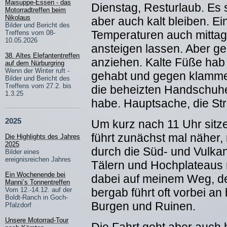
Maisuppe-Essen - das
Dienstag, Resturlaub. Es 
Motorradtreffen beim
Nikolaus
aber auch kalt bleiben. Ein
Bilder und Bericht des
Temperaturen auch mittag
Treffens vom 08-
10.05.2026
ansteigen lassen. Aber g
38. Altes Elefantentreffen
anziehen. Kalte Füße hab
auf dem Nürburgring
Wenn der Winter ruft -
gehabt und gegen klamme
Bilder und Bericht des
Treffens vom 27.2. bis
die beheizten Handschuh
1.3.25
habe. Hauptsache, die Str
2025
Um kurz nach 11 Uhr sitze
führt zunächst mal näher, 
Die Highlights des Jahres
2025
durch die Süd- und Vulkane
Bilder eines
ereignisreichen Jahres
Tälern und Hochplateaus 
Ein Wochenende bei
dabei auf meinem Weg, de
Manni’s Tonnentreffen
bergab führt oft vorbei an
Vom 12.-14.12. auf der
Boldt-Ranch in Goch-
Burgen und Ruinen.
Pfalzdorf
Unsere Motorrad-Tour