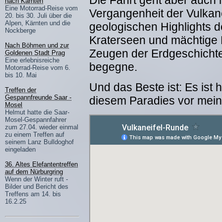
Die Fahrt geht aber auch h
nach Kärnten
Eine Motorrad-Reise vom
Vergangenheit der Vulkan
20. bis 30. Juli über die
Alpen, Kärnten und die
geologischen Highlights 
Nockberge
Kraterseen und mächtige
Nach Böhmen und zur
Zeugen der Erdgeschichte,
Goldenen Stadt Prag
Eine erlebnisreiche
begegne.
Motorrad-Reise vom 6.
bis 10. Mai
Und das Beste ist: Es ist
Treffen der
Gespannfreunde Saar -
diesem Paradies vor mein
Mosel
Helmut hatte die Saar-
Mosel-Gespannfahrer
zum 27.04. wieder einmal
zu einem Treffen auf
seinem Lanz Bulldoghof
eingeladen
36. Altes Elefantentreffen
auf dem Nürburgring
Wenn der Winter ruft -
Bilder und Bericht des
Treffens am 14. bis
16.2.25