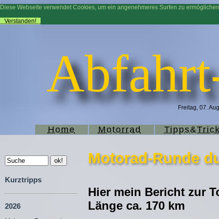
Diese Webseite verwendet Cookies, um ein angenehmeres Surfen zu ermögliche
Verstanden!
Abfahrt
Freitag, 07. Au
Home
Motorrad
Tipps&Tric
Motorad-Runde dur
Kurztripps
Hier mein Bericht zur T
Länge ca. 170 km
2026