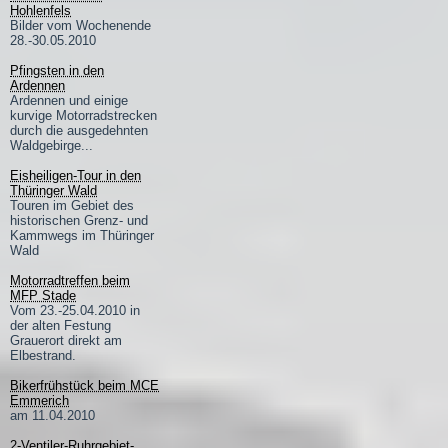
Hohlenfels
Bilder vom Wochenende
28.-30.05.2010
Pfingsten in den
Ardennen
Ardennen und einige
kurvige Motorradstrecken
durch die ausgedehnten
Waldgebirge...
Eisheiligen-Tour in den
Thüringer Wald
Touren im Gebiet des
historischen Grenz- und
Kammwegs im Thüringer
Wald
Motorradtreffen beim
MFP Stade
Vom 23.-25.04.2010 in
der alten Festung
Grauerort direkt am
Elbestrand.
Bikerfrühstück beim MCE
Emmerich
am 11.04.2010
2-Ventiler-Ruhrgebiet-