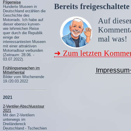
Pilgerreise
Bereits freigeschalte
Hunderte Museen in
Deutschland erzählen die
Geschichte des
Auf dieser
Motorrads. Ich habe auf
dieser ebenso kurven-
Komment
wie lehrreichen Reise
quer durch die Republik
mal was!
einige der
interessantesten Museen
mit einer attraktiven
Motorradtour verbunden
➜ Zum letzten Kommen
(Zeitraum: 28.06. -
03.07.2022).
Frühlingserwachen im
Impressum
Mittelrheintal
Bilder vom Wochenende
19./20.03.2022
2021
2-Ventiler-Abschlusstour
2021
Mit den 2-Ventilern
unterwegs im
Dreiländereck
Deutschland - Tschechien