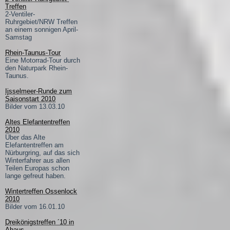
Treffen
2-Ventiler-
Ruhrgebiet/NRW Treffen
an einem sonnigen April-
Samstag
Rhein-Taunus-Tour
Eine Motorrad-Tour durch
den Naturpark Rhein-
Taunus.
Ijsselmeer-Runde zum
Saisonstart 2010
Bilder vom 13.03.10
Altes Elefantentreffen
2010
Über das Alte
Elefantentreffen am
Nürburgring, auf das sich
Winterfahrer aus allen
Teilen Europas schon
lange gefreut haben.
Wintertreffen Ossenlock
2010
Bilder vom 16.01.10
Dreikönigstreffen ´10 in
Ahaus