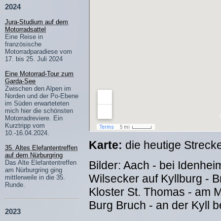
2024
Jura-Studium auf dem
Motorradsattel
Eine Reise in
französische
Motorradparadiese vom
17. bis 25. Juli 2024
Eine Motorrad-Tour zum
Garda-See
Zwischen den Alpen im
Norden und der Po-Ebene
im Süden erwarteteten
mich hier die schönsten
Motorradreviere. Ein
Kurztripp vom
10.-16.04.2024.
Karte:
die heutige Streck
35. Altes Elefantentreffen
auf dem Nürburgring
Das Alte Elefantentreffen
Bilder: Aach - bei Idenhei
am Nürburgring ging
Wilsecker auf Kyllburg - B
mittlerweile in die 35.
Runde.
Kloster St. Thomas - am M
Burg Bruch - an der Kyll b
2023