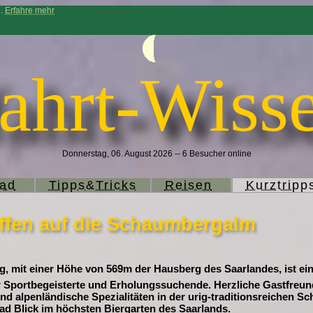
n.
Erfahre mehr
ahrt-Wisse
Donnerstag, 06. August 2026 -- 6 Besucher online
rad
Tipps&Tricks
Reisen
Kurztripp
ffen auf die Schaumbergalm
 mit einer Höhe von 569m der Hausberg des Saarlandes, ist ein
r Sportbegeisterte und Erholungssuchende. Herzliche Gastfreun
nd alpenländische Spezialitäten in der urig-traditionsreichen 
ad Blick im höchsten Biergarten des Saarlands.