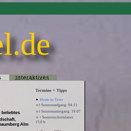
l.de
s
Interaktives
Termine + Tipps
Heute in Trier
☼⭫ Sonnenaufgang: 04:11
☼⭭ Sonnenuntergang: 19:07
 beliebtes
☼◔ Sonnenscheindauer:
dschaft,
15,0 h
Schaumberg Alm