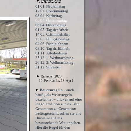
Feiertage 2026
01.01. Neujahrstag
17.02. Rosenmontag
03.04. Karfreitag
05.04. Ostersonntag
06.04. Ostermontag
01.05. Tag der Arbeit
14.05. C.Himmelfahrt
25.05. Pfingstmontag
04.06. Fronleichnam
03.10. Tag dt. Einheit
01.11. Allerheiligen
25.12. 1. Weihnachtstag
26.12. 2. Weihnachtstag
31.12. Silvester
Ramadan 2026
16. Februar bis 18. April
Bauernregeln
– auch
häufig als Wetterregeln
bezeichnet – blicken auf eine
lange Tradition zurück. Von
Generation zu Generation
weitergereicht, sollen sie uns
Hinweise auf das
bevorstehende Wetter geben.
Hier die Regel für den