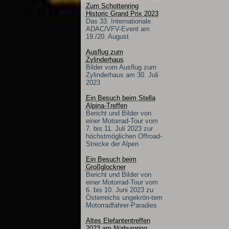
Zum Schottenring
Historic Grand Prix 2023
Das 33. Internationale
ADAC/VFV-Event am
19./20. August
Ausflug zum
Zylinderhaus
Bilder vom Ausflug zum
Zylinderhaus am 30. Juli
2023
Ein Besuch beim Stella
Alpina-Treffen
Bericht und Bilder von
einer Motorrad-Tour vom
7. bis 11. Juli 2023 zur
höchstmöglichen Offroad-
Strecke der Alpen
Ein Besuch beim
Großglockner
Bericht und Bilder von
einer Motorrad-Tour vom
6. bis 10. Juni 2023 zu
Österreichs ungekrön-tem
Motorradfahrer-Paradies
Altes Elefantentreffen
2023 am Nürburgring