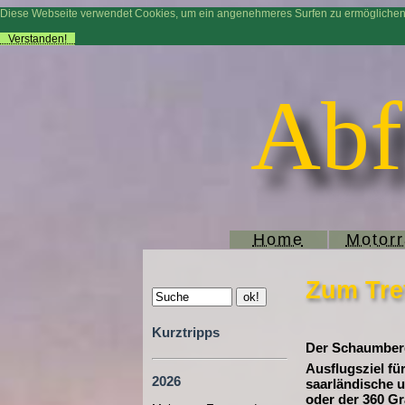
Diese Webseite verwendet Cookies, um ein angenehmeres Surfen zu ermögliche
Verstanden!
Abf
Home
Motor
Zum Tre
Kurztripps
Der Schaumberg,
Ausflugsziel fü
2026
saarländische u
oder der 360 Gr