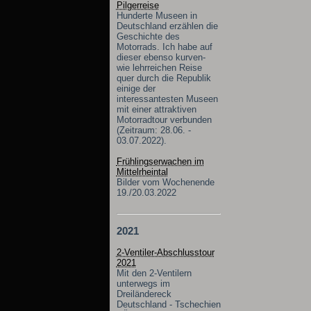
Pilgerreise
Hunderte Museen in
Deutschland erzählen die
Geschichte des
Motorrads. Ich habe auf
dieser ebenso kurven-
wie lehrreichen Reise
quer durch die Republik
einige der
interessantesten Museen
mit einer attraktiven
Motorradtour verbunden
(Zeitraum: 28.06. -
03.07.2022).
Frühlingserwachen im
Mittelrheintal
Bilder vom Wochenende
19./20.03.2022
2021
2-Ventiler-Abschlusstour
2021
Mit den 2-Ventilern
unterwegs im
Dreiländereck
Deutschland - Tschechien