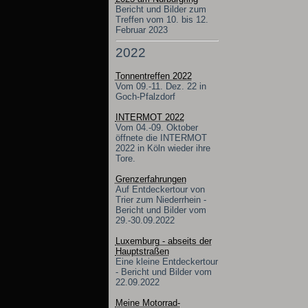
Bericht und Bilder zum
Treffen vom 10. bis 12.
Februar 2023
2022
Tonnentreffen 2022
Vom 09.-11. Dez. 22 in
Goch-Pfalzdorf
INTERMOT 2022
Vom 04.-09. Oktober
öffnete die INTERMOT
2022 in Köln wieder ihre
Tore.
Grenzerfahrungen
Auf Entdeckertour von
Trier zum Niederrhein -
Bericht und Bilder vom
29.-30.09.2022
Luxemburg - abseits der
Hauptstraßen
Eine kleine Entdeckertour
- Bericht und Bilder vom
22.09.2022
Meine Motorrad-