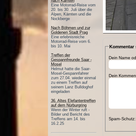
nach Kärnten
Eine Motorrad-Reise vom
20. bis 30. Juli über die
Alpen, Kärnten und die
Nockberge
Nach Böhmen und zur
Goldenen Stadt Prag
Eine erlebnisreiche
Motorrad-Reise vom 6.
bis 10. Mai
Kommentar s
Treffen der
Dein Name ode
Gespannfreunde Saar -
Mosel
Helmut hatte die Saar-
Mosel-Gespannfahrer
Dein Komment
zum 27.04. wieder einmal
zu einem Treffen auf
seinem Lanz Bulldoghof
eingeladen
36. Altes Elefantentreffen
auf dem Nürburgring
Wenn der Winter ruft -
Bilder und Bericht des
Spam-Schutz: 
Treffens am 14. bis
16.2.25