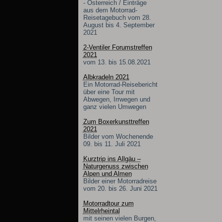
- Österreich / Einträge
aus dem Motorrad-
Reisetagebuch vom 28.
August bis 4. September
2021
2-Ventiler Forumstreffen
2021
vom 13. bis 15.08.2021
Albkradeln 2021
Ein Motorrad-Reisebericht
über eine Tour mit
Abwegen, Irrwegen und
ganz vielen Umwegen
Zum Boxerkunsttreffen
2021
Bilder vom Wochenende
09. bis 11. Juli 2021
Kurztrip ins Allgäu –
Naturgenuss zwischen
Alpen und Almen
Bilder einer Motorradreise
vom 20. bis 26. Juni 2021
Motorradtour zum
Mittelrheintal
mit seinen vielen Burgen,