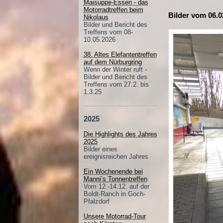
Maisuppe-Essen - das
Motorradtreffen beim
Bilder vom 06.0
Nikolaus
Bilder und Bericht des
Treffens vom 08-
10.05.2026
38. Altes Elefantentreffen
auf dem Nürburgring
Wenn der Winter ruft -
Bilder und Bericht des
Treffens vom 27.2. bis
1.3.25
2025
Die Highlights des Jahres
2025
Bilder eines
ereignisreichen Jahres
Ein Wochenende bei
Manni’s Tonnentreffen
Vom 12.-14.12. auf der
Boldt-Ranch in Goch-
Pfalzdorf
Unsere Motorrad-Tour