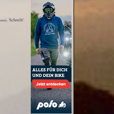
. Schreib'
samt)