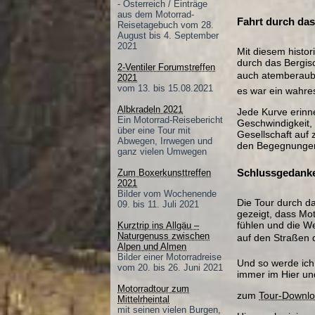
- Österreich / Einträge
aus dem Motorrad-
Fahrt durch das
Reisetagebuch vom 28.
August bis 4. September
2021
Mit diesem histo
durch das Bergisc
2-Ventiler Forumstreffen
auch atemberaube
2021
vom 13. bis 15.08.2021
es war ein wahre
Albkradeln 2021
Jede Kurve erinn
Ein Motorrad-Reisebericht
Geschwindigkeit,
über eine Tour mit
Gesellschaft auf 
Abwegen, Irrwegen und
den Begegnungen m
ganz vielen Umwegen
Schlussgedanken
Zum Boxerkunsttreffen
2021
Bilder vom Wochenende
Die Tour durch d
09. bis 11. Juli 2021
gezeigt, dass Moto
fühlen und die W
Kurztrip ins Allgäu –
Naturgenuss zwischen
auf den Straßen d
Alpen und Almen
Bilder einer Motorradreise
Und so werde ich 
vom 20. bis 26. Juni 2021
immer im Hier und
Motorradtour zum
zum
Tour-Downl
Mittelrheintal
mit seinen vielen Burgen,