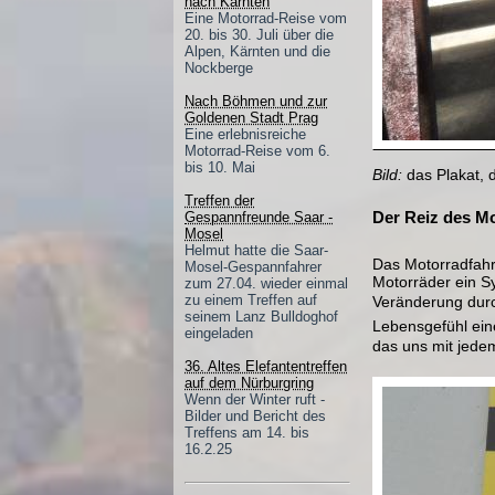
nach Kärnten
Eine Motorrad-Reise vom
20. bis 30. Juli über die
Alpen, Kärnten und die
Nockberge
Nach Böhmen und zur
Goldenen Stadt Prag
Eine erlebnisreiche
Motorrad-Reise vom 6.
bis 10. Mai
Bild:
das Plakat, 
Treffen der
Der Reiz des Mo
Gespannfreunde Saar -
Mosel
Helmut hatte die Saar-
Das Motorradfahr
Mosel-Gespannfahrer
Motorräder ein S
zum 27.04. wieder einmal
zu einem Treffen auf
Veränderung durch
seinem Lanz Bulldoghof
Lebensgefühl ein
eingeladen
das uns mit jedem
36. Altes Elefantentreffen
auf dem Nürburgring
Wenn der Winter ruft -
Bilder und Bericht des
Treffens am 14. bis
16.2.25