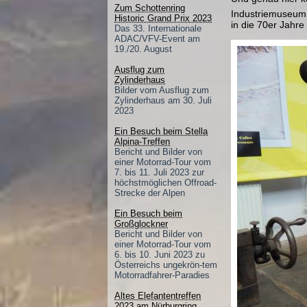
Zum Schottenring
Industriemuseum
Historic Grand Prix 2023
in die 70er Jahre
Das 33. Internationale
ADAC/VFV-Event am
19./20. August
Ausflug zum
Zylinderhaus
Bilder vom Ausflug zum
Zylinderhaus am 30. Juli
2023
Ein Besuch beim Stella
Alpina-Treffen
Bericht und Bilder von
einer Motorrad-Tour vom
7. bis 11. Juli 2023 zur
höchstmöglichen Offroad-
Strecke der Alpen
Ein Besuch beim
Großglockner
Bericht und Bilder von
einer Motorrad-Tour vom
6. bis 10. Juni 2023 zu
Österreichs ungekrön-tem
Motorradfahrer-Paradies
Altes Elefantentreffen
2023 am Nürburgring