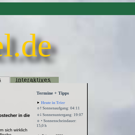
l.de
s
Interaktives
Termine + Tipps
Heute in Trier
☼⭫ Sonnenaufgang: 04:11
☼⭭ Sonnenuntergang: 19:07
stecher in die
☼◔ Sonnenscheindauer:
15,0 h
 sich wirklich
llische