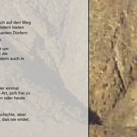
mich auf den Weg
ondern bieten
nten Dörfern 
n.
er um
 die
ndern auch in
er einmal
Art, sich frei zu
rn oder heute
schichte, aber
, das nie endet.