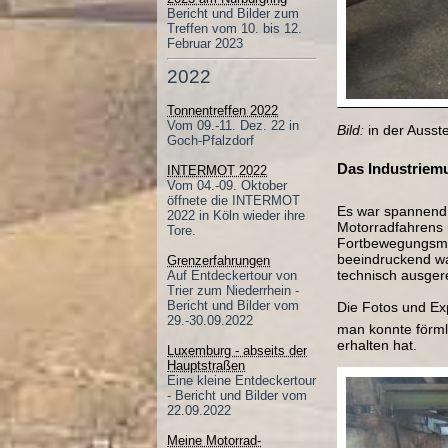
Bericht und Bilder zum
Treffen vom 10. bis 12.
Februar 2023
2022
Tonnentreffen 2022
Vom 09.-11. Dez. 22 in
Bild:
in der Ausst
Goch-Pfalzdorf
Das Industriem
INTERMOT 2022
Vom 04.-09. Oktober
öffnete die INTERMOT
Es war spannend 
2022 in Köln wieder ihre
Motorradfahrens ü
Tore.
Fortbewegungsmit
beeindruckend wa
Grenzerfahrungen
technisch ausgere
Auf Entdeckertour von
Trier zum Niederrhein -
Bericht und Bilder vom
Die Fotos und Exp
29.-30.09.2022
man konnte förmli
erhalten hat.
Luxemburg - abseits der
Hauptstraßen
Eine kleine Entdeckertour
- Bericht und Bilder vom
22.09.2022
Meine Motorrad-