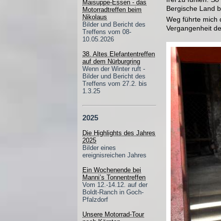
Maisuppe-Essen - das
Bergische Land b
Motorradtreffen beim
Nikolaus
Weg führte mich d
Bilder und Bericht des
Vergangenheit des
Treffens vom 08-
10.05.2026
38. Altes Elefantentreffen
auf dem Nürburgring
Wenn der Winter ruft -
Bilder und Bericht des
Treffens vom 27.2. bis
1.3.25
2025
Die Highlights des Jahres
2025
Bilder eines
ereignisreichen Jahres
Ein Wochenende bei
Manni’s Tonnentreffen
Vom 12.-14.12. auf der
Boldt-Ranch in Goch-
Pfalzdorf
Unsere Motorrad-Tour