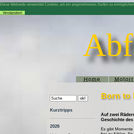
Diese Webseite verwendet Cookies, um ein angenehmeres Surfen zu ermögliche
Verstanden!
Abf
Home
Motor
Born to 
Kurztripps
Auf zwei Rädern
Geschichte des
2026
Es gibt Momente i
frei zu fühlen. S