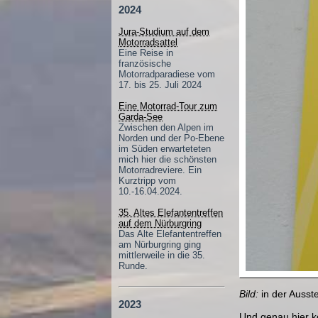
2024
Jura-Studium auf dem
Motorradsattel
Eine Reise in
französische
Motorradparadiese vom
17. bis 25. Juli 2024
Eine Motorrad-Tour zum
Garda-See
Zwischen den Alpen im
Norden und der Po-Ebene
im Süden erwarteteten
mich hier die schönsten
Motorradreviere. Ein
Kurztripp vom
10.-16.04.2024.
35. Altes Elefantentreffen
auf dem Nürburgring
Das Alte Elefantentreffen
am Nürburgring ging
mittlerweile in die 35.
Runde.
Bild:
in der Ausst
2023
Und genau hier ko