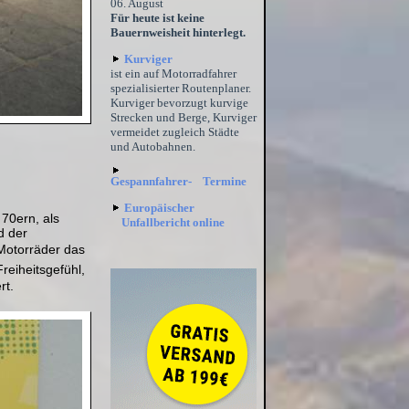
06. August
Für heute ist keine
Bauernweisheit hinterlegt.
Kurviger
ist ein auf Motorradfahrer
spezialisierter Routenplaner.
Kurviger bevorzugt kurvige
Strecken und Berge, Kurviger
vermeidet zugleich Städte
und Autobahnen.
Gespannfahrer- Termine
Europäischer
70ern, als
Unfallbericht online
d der
 Motorräder das
reiheitsgefühl,
rt.