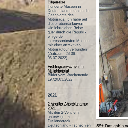
Pilgerreise
Hunderte Museen in
Deutschland erzählen die
Geschichte des
Motorrads. Ich habe auf
dieser ebenso kurven-
wie lehrreichen Reise
quer durch die Republik
einige der
interessantesten Museen
mit einer attraktiven
Motorradtour verbunden
(Zeitraum: 28.06. -
03.07.2022).
Frühlingserwachen im
Mittelrheintal
Bilder vom Wochenende
19./20.03.2022
2021
2-Ventiler-Abschlusstour
2021
Mit den 2-Ventilern
unterwegs im
Dreiländereck
Deutschland - Tschechien
Bild:
Das gab´s na