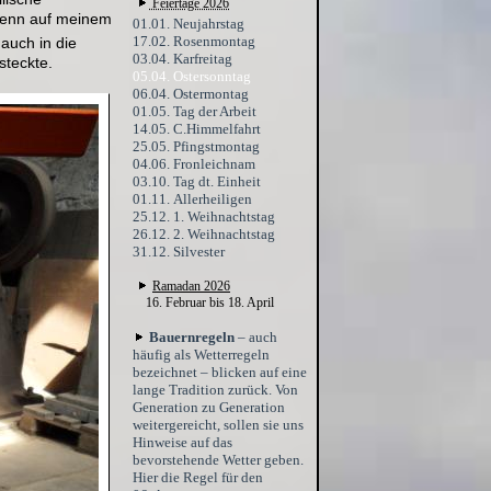
Feiertage 2026
 Denn auf meinem
01.01. Neujahrstag
17.02. Rosenmontag
auch in die
03.04. Karfreitag
steckte.
05.04. Ostersonntag
06.04. Ostermontag
01.05. Tag der Arbeit
14.05. C.Himmelfahrt
25.05. Pfingstmontag
04.06. Fronleichnam
03.10. Tag dt. Einheit
01.11. Allerheiligen
25.12. 1. Weihnachtstag
26.12. 2. Weihnachtstag
31.12. Silvester
Ramadan 2026
16. Februar bis 18. April
Bauernregeln
– auch
häufig als Wetterregeln
bezeichnet – blicken auf eine
lange Tradition zurück. Von
Generation zu Generation
weitergereicht, sollen sie uns
Hinweise auf das
bevorstehende Wetter geben.
Hier die Regel für den