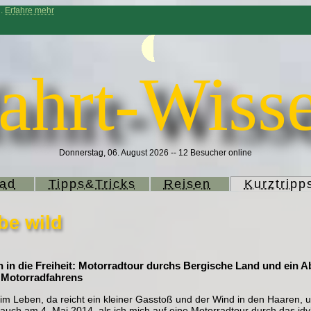
n.
Erfahre mehr
ahrt-Wisse
Donnerstag, 06. August 2026 -- 12 Besucher online
rad
Tipps&Tricks
Reisen
Kurztripp
be wild
 in die Freiheit: Motorradtour durchs Bergische Land und ein Ab
 Motorradfahrens
m Leben, da reicht ein kleiner Gasstoß und der Wind in den Haaren, um
o auch am 4. Mai 2014, als ich mich auf eine Motorradtour durch das idy