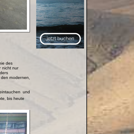
hie des
 nicht nur
ders
d den modernen,
eintauchen  und
te, bis heute