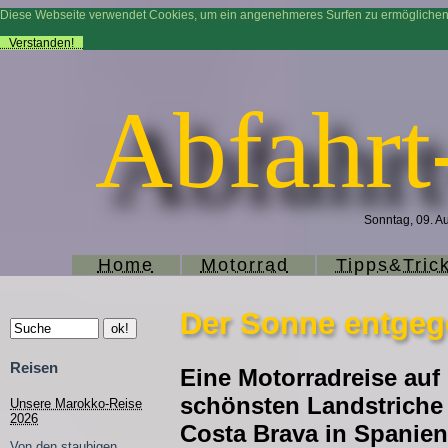
Diese Webseite verwendet Cookies, um ein angenehmeres Surfen zu ermögliche
Verstanden!
Abfahrt
Sonntag, 09. Au
Home
Motorrad
Tipps&Tric
Der Sonne entgeg
Reisen
Eine Motorradreise auf
schönsten Landstriche 
Unsere Marokko-Reise
2026
Costa Brava in Spanien
Von den staubigen,