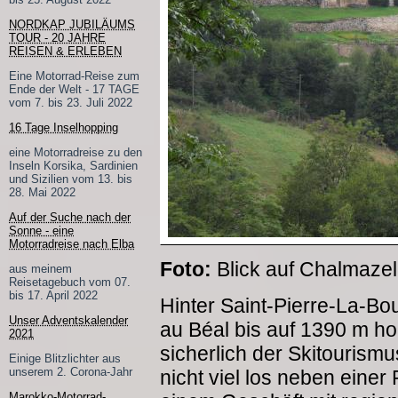
NORDKAP JUBILÄUMS
TOUR - 20 JAHRE
REISEN & ERLEBEN
Eine Motorrad-Reise zum
Ende der Welt - 17 TAGE
vom 7. bis 23. Juli 2022
16 Tage Inselhopping
eine Motorradreise zu den
Inseln Korsika, Sardinien
und Sizilien vom 13. bis
28. Mai 2022
Auf der Suche nach der
Sonne - eine
Motorradreise nach Elba
Foto:
Blick auf Chalmazel
aus meinem
Reisetagebuch vom 07.
bis 17. April 2022
Hinter Saint-Pierre-La-B
Unser Adventskalender
au Béal bis auf 1390 m h
2021
sicherlich der Skitourismu
Einige Blitzlichter aus
unserem 2. Corona-Jahr
nicht viel los neben eine
Marokko-Motorrad-