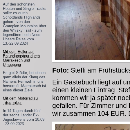
Auf den schönsten
Routen und Single Tracks
sollte es durch
Schottlands Highlands
gehen - von den
Grampian Mountains über
den Whisky Trail - zum
legendären Loch Ness -
Unsere Reise vom
13.-22.09.2024
Mit dem Roller auf
Erkundungstour durch
Marrakesch und
Umgebung
Foto:
Steffi am Frühstück
Es gibt Städte, bei denen
ganz allein der Klang des
Ein Gästebuch liegt auf u
Namens Fernweh in uns
hervorruft. Marrakesch ist
einen kleinen Eintrag. Steff
eines dieser Ziele.
kommen wir ja später noch
Mit dem Motorrad zu
Titos Erben
gefallen. Für Zimmer un
In 14 Tagen durch fünf
wir zusammen 104 EUR. D
der sechs Länder Ex-
Jugoslawiens vom 10.09.
- 23.09.2023