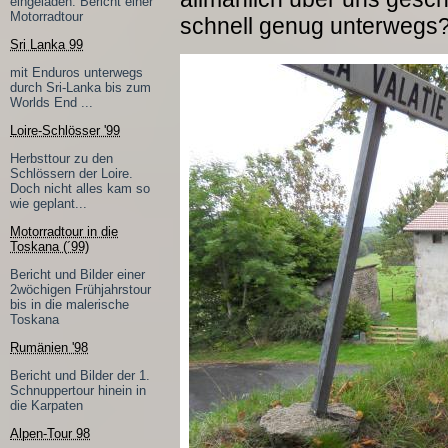
eingeladen. Bericht einer
Motorradtour
schnell genug unterwegs
Sri Lanka 99
mit Enduros unterwegs
durch Sri-Lanka bis zum
Worlds End ...
Loire-Schlösser '99
Herbsttour zu den
Schlössern der Loire.
Doch nicht alles kam so
wie geplant...
Motorradtour in die
Toskana (´99)
Bericht und Bilder einer
2wöchigen Frühjahrstour
bis in die malerische
Toskana
Rumänien '98
Bericht und Bilder der 1.
Schnuppertour hinein in
die Karpaten
Alpen-Tour 98