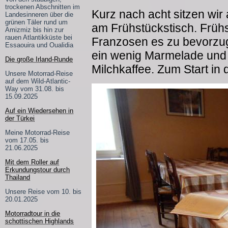
trockenen Abschnitten im
Kurz nach acht sitzen wi
Landesinneren über die
grünen Täler rund um
am Frühstückstisch. Frühs
Amizmiz bis hin zur
rauen Atlantikküste bei
Franzosen es zu bevorzug
Essaouira und Oualidia
ein wenig Marmelade und B
Die große Irland-Runde
Milchkaffee. Zum Start in
Unsere Motorrad-Reise
auf dem Wild-Atlantic-
Way vom 31.08. bis
15.09.2025
Auf ein Wiedersehen in
der Türkei
Meine Motorrad-Reise
vom 17.05. bis
21.06.2025
Mit dem Roller auf
Erkundungstour durch
Thailand
Unsere Reise vom 10. bis
20.01.2025
Motorradtour in die
schottischen Highlands