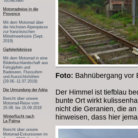
Tschechien
Motorradreise in die
Provence
Mit dem Motorrad über
die höchsten Alpenpässe
zur französischen
Mittelmeerküste (Sept.
2019)
Gipfelerlebnisse
Mit dem Motorrad in eine
Bilderbuchlandschaft aus
Felsgipfeln und
Badeseen, Flussufern
Foto:
Bahnübergang vor B
und Aussichtshöhen
(29.06.-11.07.2019)
Die Umrundung der Adria
Der Himmel ist tiefblau be
Bericht über unsere
bunte Ort wirkt kulissenh
Motorrad-Reise vom
nicht die Geranien, die a
25.08. bis 15.09.2018
hinweisen, dass hier jem
Winterflucht nach
La Palma
Bericht über unsere
Motorrad-Exkursionen im