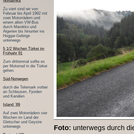
Nordafrika
Zu viert sind wir von
Februar bis April 1992 mit
zwei Motorrädern und
einem alten VW-Bus
durch Marokko und
Algerien bis hinunter ins
Hoggar-Gebirge
unterwegs
5 1/2 Wochen Türkei im
Frühjahr 91
Zum drittenmal sollte es
per Motorrad in die Türkei
gehen.
Süd-Norwegen
durch die Telemark vorbei
an Schleusen, Fjorden
und Kanälen
Island ´89
Auf zwei Motorrädern vier
Wochen im Land der
Gletscher und Geysire
Foto:
unterwegs durch di
unterwegs