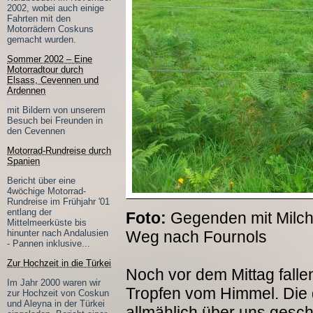
2002, wobei auch einige
Fahrten mit den
Motorrädern Coskuns
gemacht wurden.
Sommer 2002 – Eine
Motorradtour durch
Elsass, Cevennen und
Ardennen
mit Bildern von unserem
Besuch bei Freunden in
den Cevennen
Motorrad-Rundreise durch
Spanien
Bericht über eine
4wöchige Motorrad-
Rundreise im Frühjahr '01
entlang der
Foto:
Gegenden mit Milchw
Mittelmeerküste bis
hinunter nach Andalusien
Weg nach Fournols
- Pannen inklusive...
Zur Hochzeit in die Türkei
Noch vor dem Mittag falle
Im Jahr 2000 waren wir
Tropfen vom Himmel. Die
zur Hochzeit von Coskun
und Aleyna in der Türkei
allmählich über uns gescho