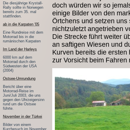
Die diesjährige Krystall-
doch würden wir so jema
Rally sollte in Norwegen
einige Bilder von den m
bereits zum 35. mal
stattfinden.
Örtchens und setzen uns s
ab in die Karpaten '05
nichtzuletzt angetrieben 
Eine Rundreise mit dem
Die Strecke führt weiter
Motorrad bis in die
rumänischen Karpaten
an saftigen Wiesen und du
Im Land der Harleys
Kurven bereits die ersten 
6000 km auf dem
zur Vorsicht beim Fahren
Motorrad durch den
Südwesten der USA
(2004)
Ostsee-Umrundung
Bericht über eine
Motorrad-Reise im
Juni/Juli 2003, die uns
gegen den Uhrzeigersinn
rund um die Ostsee
führte.
November in der Türkei
Bilder von einem
Kurzbesuch im November