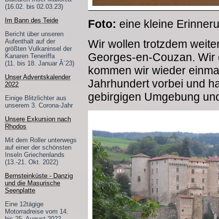
(16.02. bis 02.03.23)
Im Bann des Teide
Foto:
eine kleine Erinneru
Bericht über unseren
Wir wollen trotzdem weite
Aufenthalt auf der
größten Vulkaninsel der
Georges-en-Couzan. Wir d
Kanaren Teneriffa
(11. bis 18. Januar Â´23)
kommen wir wieder einmal
Unser Adventskalender
Jahrhundert vorbei und ha
2022
gebirgigen Umgebung un
Einige Blitzlichter aus
unserem 3. Corona-Jahr
Unsere Exkursion nach
Rhodos
Mit dem Roller unterwegs
auf einer der schönsten
Inseln Griechenlands
(13.-21. Okt. 2022)
Bernsteinküste - Danzig
und die Masurische
Seenplatte
Eine 12tägige
Motorradreise vom 14.
bis 25. August 2022