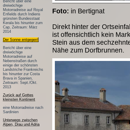
Bericht über eine
dreiwöchige
Foto:
in Bertignat
Motorradreise auf Royal
Enfields durch Indiens
grünsten Bundesstaat
Kerala bis hinunter zum
Direkt hinter der Ortseinf
Cap, Zeitraum: März
2014
ist offensichtlich kein Ma
Der Sonne entgegen!
Stein aus dem sechzehnte
Bericht über eine
Nähe zum Dorfbrunnen.
dreiwöchige
Motorradreise auf
Nebenstraßen durch
einige der schönsten
Landstriche Frankreichs
bis hinunter zur Costa
Brava in Spanien,
Zeitraum: Sept./Okt.
2013
Zurück auf Gottes
kleinsten Kontinent
eine Motorradreise nach
Sardinien
Unterwegs zwischen
Alpen, Drau und Adria