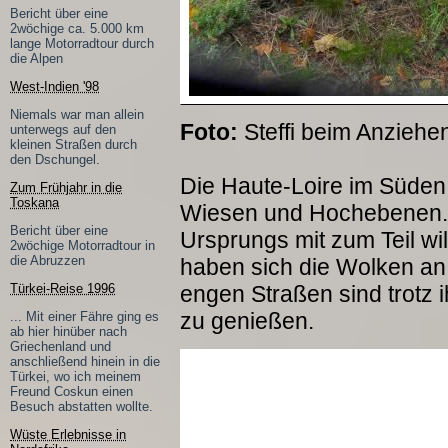
Bericht über eine
2wöchige ca. 5.000 km
lange Motorradtour durch
die Alpen
West-Indien '98
Niemals war man allein
Foto:
Steffi beim Anzieh
unterwegs auf den
kleinen Straßen durch
den Dschungel.
Die Haute-Loire im Süden
Zum Frühjahr in die
Toskana
Wiesen und Hochebenen. 
Bericht über eine
Ursprungs mit zum Teil wi
2wöchige Motorradtour in
die Abruzzen
haben sich die Wolken an 
Türkei-Reise 1996
engen Straßen sind trotz i
zu genießen.
... Mit einer Fähre ging es
ab hier hinüber nach
Griechenland und
anschließend hinein in die
Türkei, wo ich meinem
Freund Coskun einen
Besuch abstatten wollte.
Wüste Erlebnisse in